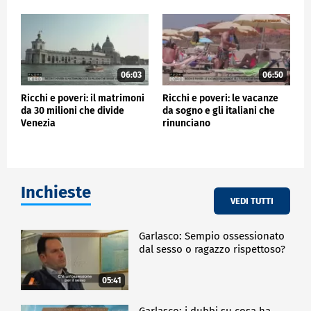
06:03
06:50
Ricchi e poveri: il matrimoni
Ricchi e poveri: le vacanze
da 30 milioni che divide
da sogno e gli italiani che
Venezia
rinunciano
Inchieste
VEDI TUTTI
Garlasco: Sempio ossessionato
dal sesso o ragazzo rispettoso?
05:41
Garlasco: i dubbi su cosa ha