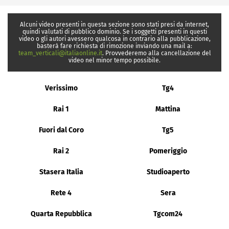
Alcuni video presenti in questa sezione sono stati presi da internet,
quindi valutati di pubblico dominio. Se i soggetti presenti in questi
video o gli autori avessero qualcosa in contrario alla pubblicazione,
basterà fare richiesta di rimozione inviando una mail a:
team_verticali@italiaonline.it
. Provvederemo alla cancellazione del
video nel minor tempo possibile.
Verissimo
Tg4
Rai 1
Mattina
Fuori dal Coro
Tg5
Rai 2
Pomeriggio
Stasera Italia
Studioaperto
Rete 4
Sera
Quarta Repubblica
Tgcom24