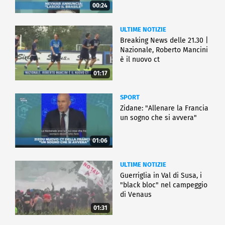
00:24
ULTIME NOTIZIE
Breaking News delle 21.30 |
Nazionale, Roberto Mancini
è il nuovo ct
01:17
SPORT
Zidane: "Allenare la Francia
un sogno che si avvera"
01:06
ULTIME NOTIZIE
Guerriglia in Val di Susa, i
"black bloc" nel campeggio
di Venaus
01:31