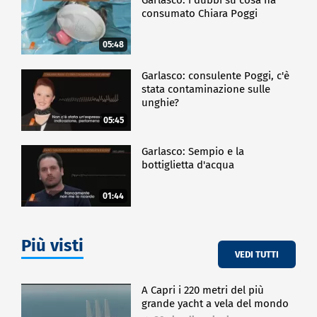
consumato Chiara Poggi
05:48
Garlasco: consulente Poggi, c'è
stata contaminazione sulle
unghie?
05:45
Garlasco: Sempio e la
bottiglietta d'acqua
01:44
Più visti
VEDI TUTTI
A Capri i 220 metri del più
grande yacht a vela del mondo