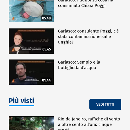
consumato Chiara Poggi
05:48
Garlasco: consulente Poggi, c'è
stata contaminazione sulle
unghie?
05:45
Garlasco: Sempio e la
bottiglietta d'acqua
01:44
Più visti
VEDI TUTTI
Rio de Janeiro, raffiche di vento
a oltre cento all'ora: cinque