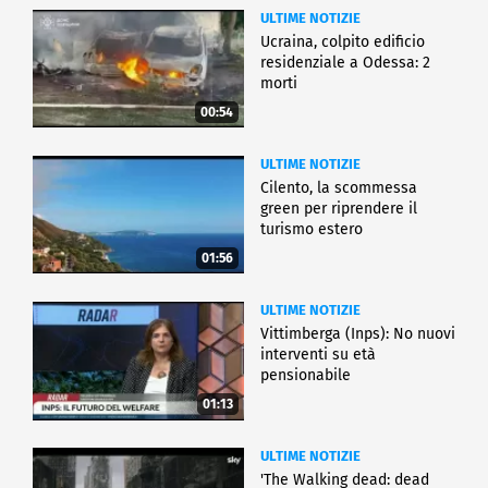
ULTIME NOTIZIE
Ucraina, colpito edificio
residenziale a Odessa: 2
morti
00:54
ULTIME NOTIZIE
Cilento, la scommessa
green per riprendere il
turismo estero
01:56
ULTIME NOTIZIE
Vittimberga (Inps): No nuovi
interventi su età
pensionabile
01:13
ULTIME NOTIZIE
'The Walking dead: dead