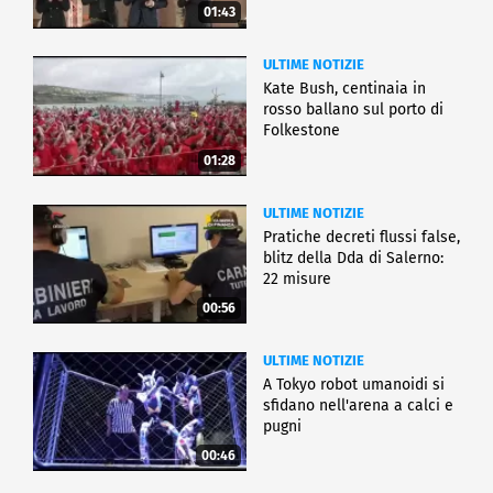
01:43
ULTIME NOTIZIE
Kate Bush, centinaia in
rosso ballano sul porto di
Folkestone
01:28
ULTIME NOTIZIE
Pratiche decreti flussi false,
blitz della Dda di Salerno:
22 misure
00:56
ULTIME NOTIZIE
A Tokyo robot umanoidi si
sfidano nell'arena a calci e
pugni
00:46