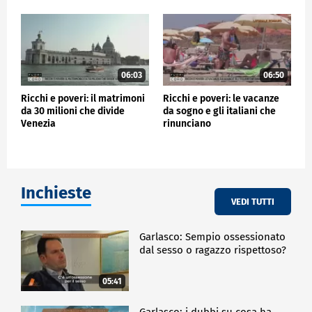
06:03
06:50
Ricchi e poveri: il matrimoni
Ricchi e poveri: le vacanze
da 30 milioni che divide
da sogno e gli italiani che
Venezia
rinunciano
Inchieste
VEDI TUTTI
Garlasco: Sempio ossessionato
dal sesso o ragazzo rispettoso?
05:41
Garlasco: i dubbi su cosa ha