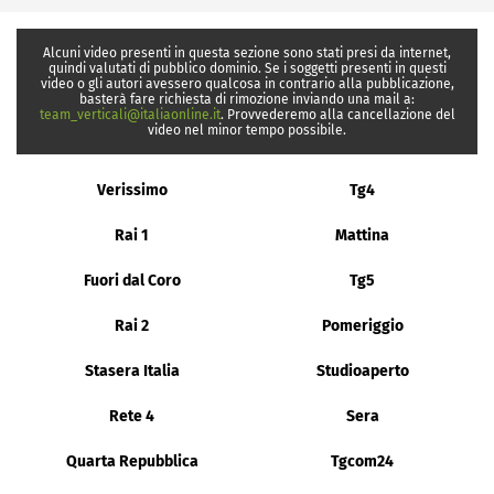
Alcuni video presenti in questa sezione sono stati presi da internet,
quindi valutati di pubblico dominio. Se i soggetti presenti in questi
video o gli autori avessero qualcosa in contrario alla pubblicazione,
basterà fare richiesta di rimozione inviando una mail a:
team_verticali@italiaonline.it
. Provvederemo alla cancellazione del
video nel minor tempo possibile.
Verissimo
Tg4
Rai 1
Mattina
Fuori dal Coro
Tg5
Rai 2
Pomeriggio
Stasera Italia
Studioaperto
Rete 4
Sera
Quarta Repubblica
Tgcom24