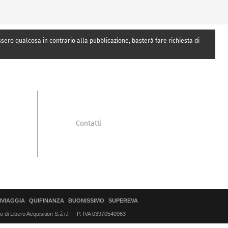
essero qualcosa in contrario alla pubblicazione, basterà fare richiesta di
Contatti
IVIAGGIA
QUIFINANZA
BUONISSIMO
SUPEREVA
di Libero Acquisition S.á r.l.
P. IVA 03970540963