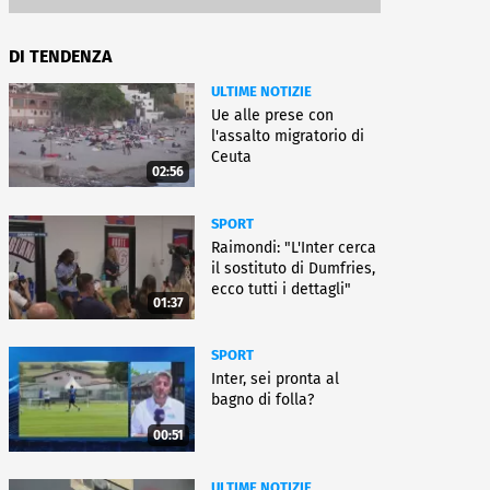
DI TENDENZA
ULTIME NOTIZIE
Ue alle prese con
l'assalto migratorio di
Ceuta
02:56
SPORT
Raimondi: "L'Inter cerca
il sostituto di Dumfries,
ecco tutti i dettagli"
01:37
SPORT
Inter, sei pronta al
bagno di folla?
00:51
ULTIME NOTIZIE