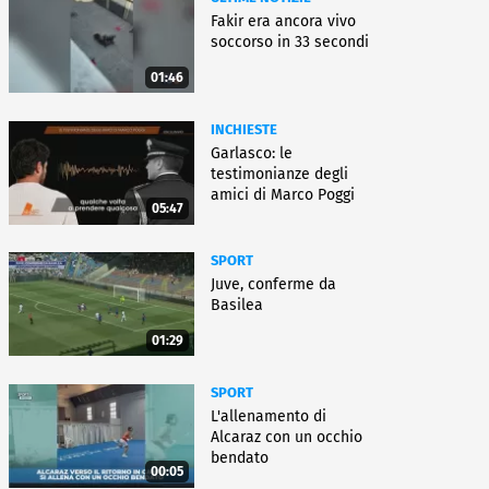
Fakir era ancora vivo
soccorso in 33 secondi
01:46
INCHIESTE
Garlasco: le
testimonianze degli
amici di Marco Poggi
05:47
SPORT
Juve, conferme da
Basilea
01:29
SPORT
L'allenamento di
Alcaraz con un occhio
bendato
00:05