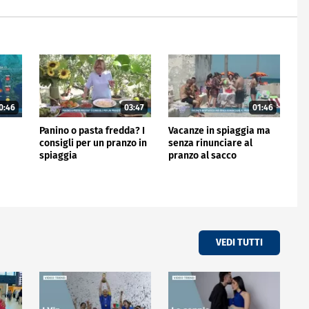
0:46
03:47
01:46
Panino o pasta fredda? I
Vacanze in spiaggia ma
consigli per un pranzo in
senza rinunciare al
spiaggia
pranzo al sacco
VEDI TUTTI