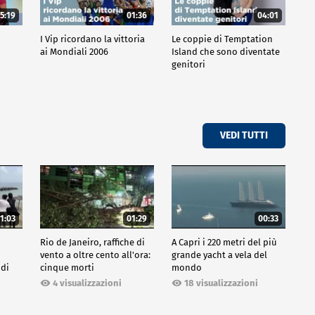
5:19
01:36
04:01
o
I Vip ricordano la vittoria
Le coppie di Temptation
ai Mondiali 2006
Island che sono diventate
genitori
VEDI TUTTI
1:03
01:29
00:33
Rio de Janeiro, raffiche di
A Capri i 220 metri del più
vento a oltre cento all'ora:
grande yacht a vela del
 di
cinque morti
mondo
4 visualizzazioni
18 visualizzazioni