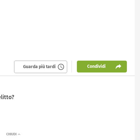
Condividi
Guarda più tardi
litto?