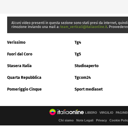
Alcuni video presenti in questa sezione sono stati presi da internet, quindi
rimozione inviando una mail a:
team_verticali@italiaonline.it
. Provvedere
Verissimo
Tg4
Fuori dal Coro
Tg5
Stasera Italia
Studioaperto
Quarta Repubblica
Tgcom24
Pomeriggio Cinque
Sport mediaset
LIBERO
VIRGILIO
PAGINE
Chi siamo
Note Legali
Privacy
Cookie Poli