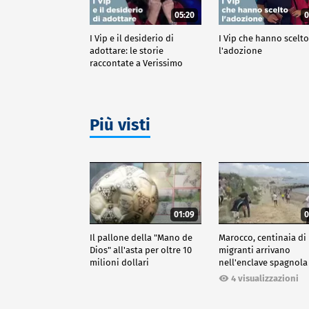
05:20
0
I Vip e il desiderio di
I Vip che hanno scelt
adottare: le storie
l'adozione
raccontate a Verissimo
Più visti
01:09
0
Il pallone della "Mano de
Marocco, centinaia di
Dios" all'asta per oltre 10
migranti arrivano
milioni dollari
nell'enclave spagnola
Ceuta
4 visualizzazioni