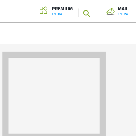
PREMIUM
MAIL
SEARCH
ENTRA
ENTRA
ENTRA