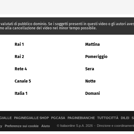
 valutati di pubblico dominio. Se i soggetti presenti in questi video o gli autori av
mo alla cancellazione del video nel minor tempo possibile.
Rai 1
Mattina
Rai 2
Pomeriggio
Rete 4
Sera
Canale 5
Notte
Italia 1
Domani
GIALLE
PAGINEGIALLE SHOP
PGCASA
PAGINEBIANCHE
TUTTOCITTÀ
DILEI
S
© Italiaonline S.p.A. 2026
Direzione e coordinamento 
cy
Preferenze sui cookie
Aiuto