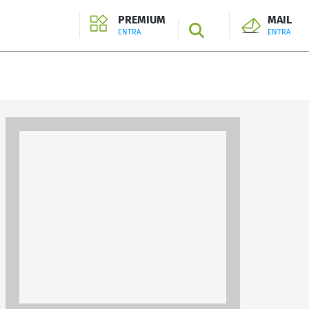
PREMIUM
MAIL
SEARCH
ENTRA
ENTRA
ENTRA