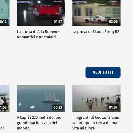
0:12
01:57
03:05
La storia di Alfa Romeo -
La prova di Skoda Elroq RS
Romantici e nostalgici
VEDI TUTTI
1:03
00:33
01:07
A Capri i 220 metri del più
I migranti di Ceuta: "Siamo
grande yacht a vela del
venuti qui in cerca di una
 di
mondo
vita migliore"