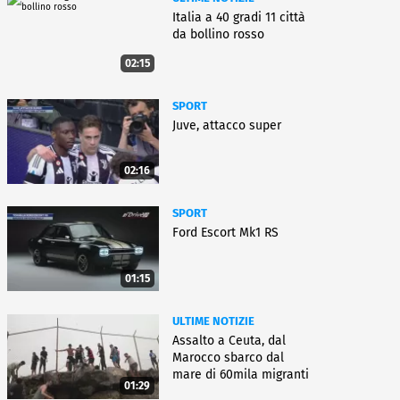
Italia a 40 gradi 11 città
da bollino rosso
02:15
SPORT
Juve, attacco super
02:16
SPORT
Ford Escort Mk1 RS
01:15
ULTIME NOTIZIE
Assalto a Ceuta, dal
Marocco sbarco dal
mare di 60mila migranti
01:29