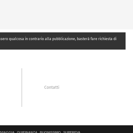
essero qualcosa in contrario alla pubblicazione, basterà fare richiesta di
Contatti
IVIAGGIA
QUIFINANZA
BUONISSIMO
SUPEREVA