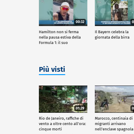
00:32
0
Hamilton non si ferma
Il Bayern celebra la
nella pausa estiva della
giornata della birra
Formula 1: il suo
allenamento
Più visti
01:29
0
Rio de Janeiro, raffiche di
Marocco, centinaia di
vento a oltre cento all'ora:
migranti arrivano
cinque morti
nell'enclave spagnola