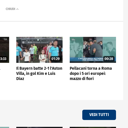
3:33
01:29
00:28
l
Il Bayern batte 2-1 l'Aston
Pellacani torna a Roma
Villa, in gol Kim e Luis
dopo i 5 ori europei:
Diaz
mazzo di fiori
all'aeroporto
VEDI TUTTI