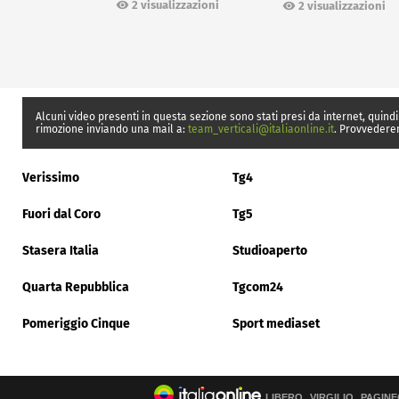
Ceuta
2 visualizzazioni
2 visualizzazioni
Alcuni video presenti in questa sezione sono stati presi da internet, quindi
rimozione inviando una mail a:
team_verticali@italiaonline.it
. Provvedere
Verissimo
Tg4
Fuori dal Coro
Tg5
Stasera Italia
Studioaperto
Quarta Repubblica
Tgcom24
Pomeriggio Cinque
Sport mediaset
LIBERO
VIRGILIO
PAGINE