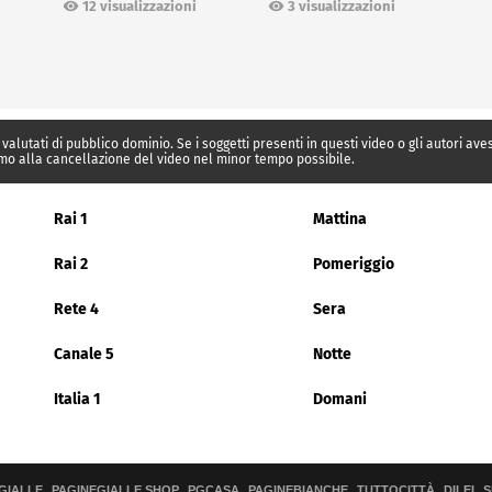
12 visualizzazioni
3 visualizzazioni
 valutati di pubblico dominio. Se i soggetti presenti in questi video o gli autori av
mo alla cancellazione del video nel minor tempo possibile.
Rai 1
Mattina
Rai 2
Pomeriggio
Rete 4
Sera
Canale 5
Notte
Italia 1
Domani
GIALLE
PAGINEGIALLE SHOP
PGCASA
PAGINEBIANCHE
TUTTOCITTÀ
DILEI
S