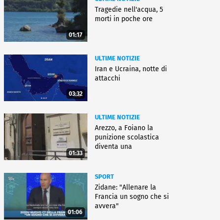
Tragedie nell'acqua, 5
morti in poche ore
01:17
ULTIME NOTIZIE
Iran e Ucraina, notte di
attacchi
03:32
ULTIME NOTIZIE
Arezzo, a Foiano la
punizione scolastica
diventa una
01:33
rieducazione
SPORT
Zidane: "Allenare la
Francia un sogno che si
avvera"
01:06