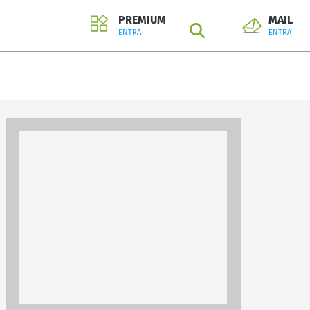
PREMIUM
MAIL
SEARCH
ENTRA
ENTRA
ENTRA