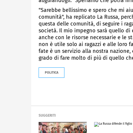
augurandogli: "Speriamo che potrà fir
"Sarebbe bellissimo e spero che mi aiut
comunità", ha replicato La Russa, perc
questa delle comunità, di seguire i rag
società. Il mio impegno sarà quello di 
anche con le risorse necessarie e le st
non è utile solo ai ragazzi e alle loro f
fate è un servizio alla nostra nazione, è 
grado di fare molto di più di quello c
POLITICA
SUGGERITI