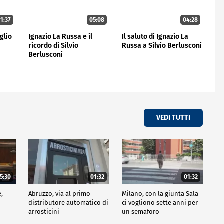
1:37
05:08
04:28
iglio
Ignazio La Russa e il
Il saluto di Ignazio La
ricordo di Silvio
Russa a Silvio Berlusconi
Berlusconi
VEDI TUTTI
5:30
01:32
01:32
e,
Abruzzo, via al primo
Milano, con la giunta Sala
distributore automatico di
ci vogliono sette anni per
arrosticini
un semaforo