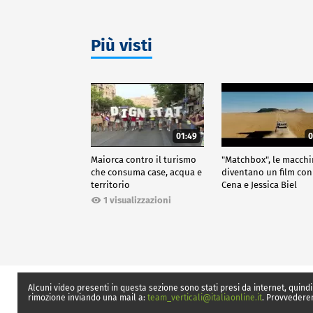
Più visti
01:49
0
Maiorca contro il turismo
"Matchbox", le macch
che consuma case, acqua e
diventano un film con
territorio
Cena e Jessica Biel
1 visualizzazioni
Alcuni video presenti in questa sezione sono stati presi da internet, quindi
rimozione inviando una mail a:
team_verticali@italiaonline.it
. Provvedere