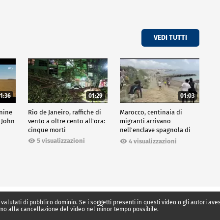
VEDI TUTTI
1:36
01:29
01:03
inine
Rio de Janeiro, raffiche di
Marocco, centinaia di
 John
vento a oltre cento all'ora:
migranti arrivano
cinque morti
nell'enclave spagnola di
Ceuta
5 visualizzazioni
4 visualizzazioni
 valutati di pubblico dominio. Se i soggetti presenti in questi video o gli autori av
mo alla cancellazione del video nel minor tempo possibile.