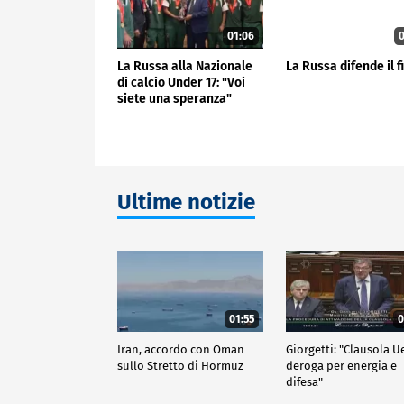
01:06
0
La Russa alla Nazionale
La Russa difende il f
di calcio Under 17: "Voi
siete una speranza"
Ultime notizie
01:55
0
Iran, accordo con Oman
Giorgetti: "Clausola U
sullo Stretto di Hormuz
deroga per energia e
difesa"