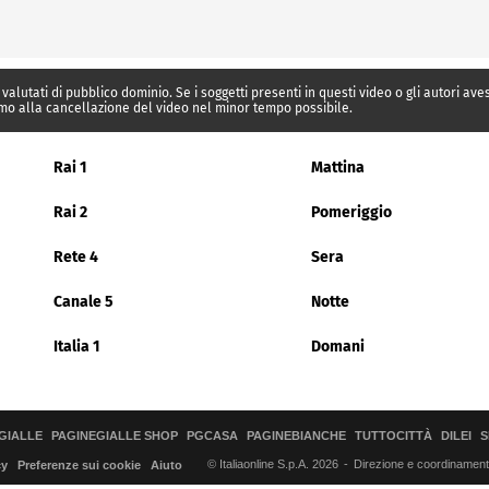
 valutati di pubblico dominio. Se i soggetti presenti in questi video o gli autori av
mo alla cancellazione del video nel minor tempo possibile.
Rai 1
Mattina
Rai 2
Pomeriggio
Rete 4
Sera
Canale 5
Notte
Italia 1
Domani
GIALLE
PAGINEGIALLE SHOP
PGCASA
PAGINEBIANCHE
TUTTOCITTÀ
DILEI
S
© Italiaonline S.p.A. 2026
Direzione e coordinamento 
cy
Preferenze sui cookie
Aiuto