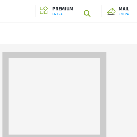
PREMIUM
MAIL
SEARCH
ENTRA
ENTRA
ENTRA