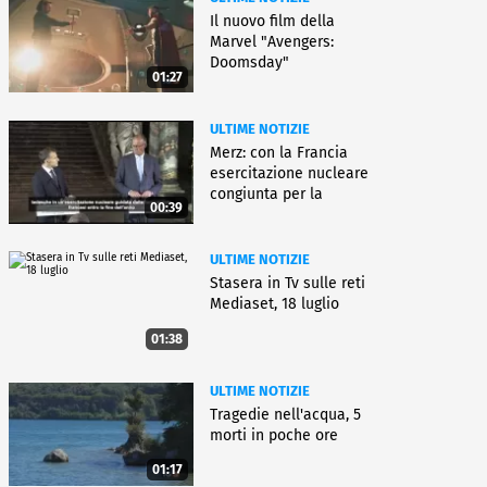
Il nuovo film della
Marvel "Avengers:
Doomsday"
01:27
ULTIME NOTIZIE
Merz: con la Francia
esercitazione nucleare
congiunta per la
00:39
deterrenza
ULTIME NOTIZIE
Stasera in Tv sulle reti
Mediaset, 18 luglio
01:38
ULTIME NOTIZIE
Tragedie nell'acqua, 5
morti in poche ore
01:17