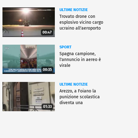
ULTIME NOTIZIE
Trovato drone con
esplosivo vicino cargo
ucraino all'aeroporto
00:47
Lipsia
SPORT
Spagna campione,
l'annuncio in aereo è
virale
00:35
ULTIME NOTIZIE
Arezzo, a Foiano la
punizione scolastica
diventa una
01:33
rieducazione