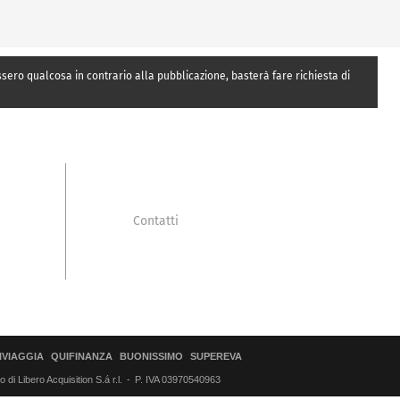
essero qualcosa in contrario alla pubblicazione, basterà fare richiesta di
Contatti
IVIAGGIA
QUIFINANZA
BUONISSIMO
SUPEREVA
di Libero Acquisition S.á r.l.
P. IVA 03970540963