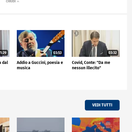
1:29
03:53
03:32
a dal
Addio a Guccini, poesia e
Covid, Conte: "Da me
musica
nessun illecito"
VEDI TUTTI