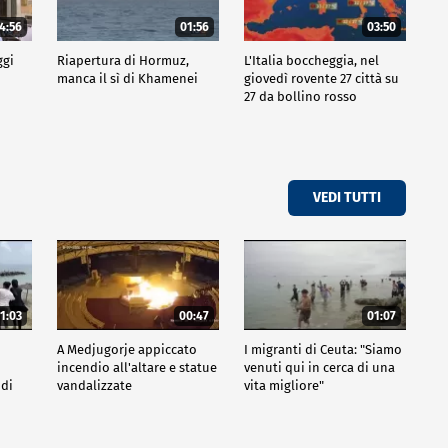
4:56
01:56
03:50
ggi
Riapertura di Hormuz,
L'Italia boccheggia, nel
manca il sì di Khamenei
giovedì rovente 27 città su
27 da bollino rosso
VEDI TUTTI
1:03
00:47
01:07
A Medjugorje appiccato
I migranti di Ceuta: "Siamo
incendio all'altare e statue
venuti qui in cerca di una
 di
vandalizzate
vita migliore"