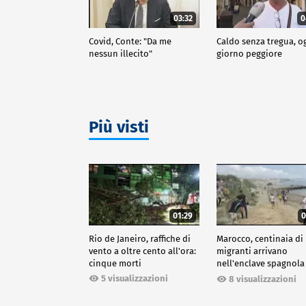
03:32
0
Covid, Conte: "Da me
Caldo senza tregua, o
nessun illecito"
giorno peggiore
Più visti
01:29
0
Rio de Janeiro, raffiche di
Marocco, centinaia di
vento a oltre cento all'ora:
migranti arrivano
cinque morti
nell'enclave spagnola
Ceuta
5 visualizzazioni
8 visualizzazioni