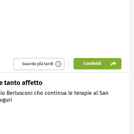
Condividi
Guarda più tardi
e tanto affetto
io Berlusconi che continua le terapie al San
auguri