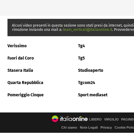
Alcuni video presenti in questa sezione sono stati presi da internet, quindi
rimozione inviando una mail a:
team_verticali@italiaonline.it
. Provvedere
Verissimo
Tg4
Fuori dal Coro
Tg5
Stasera Italia
Studioaperto
Quarta Repubblica
Tgcom24
Pomeriggio Cinque
Sport mediaset
LIBERO
VIRGILIO
PAGINE
Chi siamo
Note Legali
Privacy
Cookie Poli