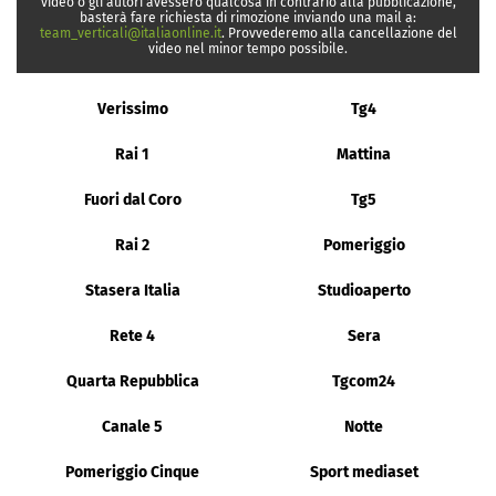
video o gli autori avessero qualcosa in contrario alla pubblicazione,
basterà fare richiesta di rimozione inviando una mail a:
team_verticali@italiaonline.it
. Provvederemo alla cancellazione del
video nel minor tempo possibile.
Verissimo
Tg4
Rai 1
Mattina
Fuori dal Coro
Tg5
Rai 2
Pomeriggio
Stasera Italia
Studioaperto
Rete 4
Sera
Quarta Repubblica
Tgcom24
Canale 5
Notte
Pomeriggio Cinque
Sport mediaset