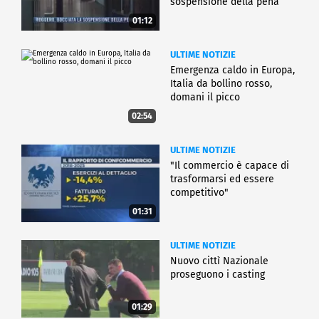
sospensione della pena
01:12
ULTIME NOTIZIE
Emergenza caldo in Europa,
Italia da bollino rosso,
domani il picco
02:54
ULTIME NOTIZIE
"Il commercio è capace di
trasformarsi ed essere
competitivo"
01:31
ULTIME NOTIZIE
Nuovo cittì Nazionale
proseguono i casting
01:29