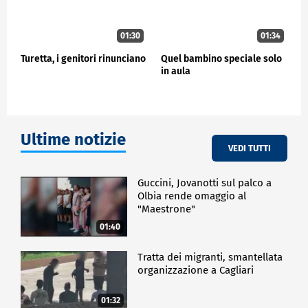
01:30
01:34
Turetta, i genitori rinunciano
Quel bambino speciale solo
in aula
Ultime notizie
VEDI TUTTI
Guccini, Jovanotti sul palco a
Olbia rende omaggio al
"Maestrone"
01:40
Tratta dei migranti, smantellata
organizzazione a Cagliari
01:32