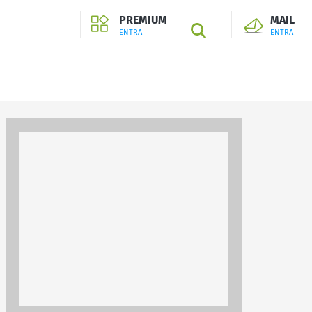
PREMIUM
MAIL
SEARCH
ENTRA
ENTRA
ENTRA