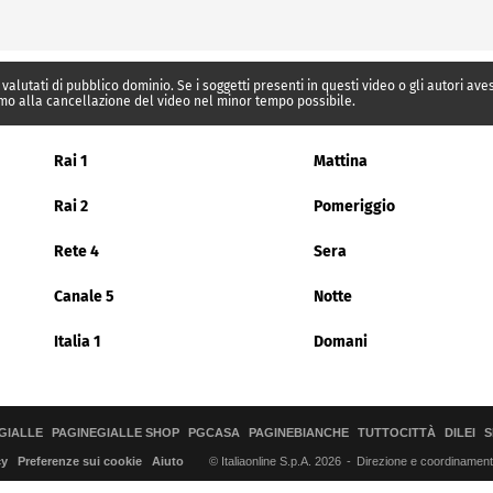
 valutati di pubblico dominio. Se i soggetti presenti in questi video o gli autori av
mo alla cancellazione del video nel minor tempo possibile.
Rai 1
Mattina
Rai 2
Pomeriggio
Rete 4
Sera
Canale 5
Notte
Italia 1
Domani
GIALLE
PAGINEGIALLE SHOP
PGCASA
PAGINEBIANCHE
TUTTOCITTÀ
DILEI
S
© Italiaonline S.p.A. 2026
Direzione e coordinamento 
cy
Preferenze sui cookie
Aiuto