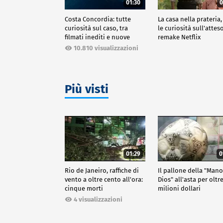
01:30
0
Costa Concordia: tutte
La casa nella prateria,
curiosità sul caso, tra
le curiosità sull'attes
filmati inediti e nuove
remake Netflix
ricostruzioni
10.810 visualizzazioni
Più visti
01:29
0
Rio de Janeiro, raffiche di
Il pallone della "Man
vento a oltre cento all'ora:
Dios" all'asta per oltr
cinque morti
milioni dollari
4 visualizzazioni