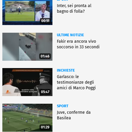
Inter, sei pronta al
bagno di folla?
00:51
ULTIME NOTIZIE
Fakir era ancora vivo
soccorso in 33 secondi
01:46
INCHIESTE
Garlasco: le
testimonianze degli
amici di Marco Poggi
05:47
SPORT
Juve, conferme da
Basilea
01:29