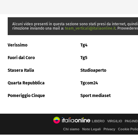
Alcuni video presenti in questa sezione sono stati presi da internet, quindi
rimozione inviando una mail a:
team_verticali@italiaonline.it
. Provvedere
Verissimo
Tg4
Fuori dal Coro
Tg5
Stasera Italia
Studioaperto
Quarta Repubblica
Tgcom24
Pomeriggio Cinque
Sport mediaset
LIBERO
VIRGILIO
PAGINE
Chi siamo
Note Legali
Privacy
Cookie Poli