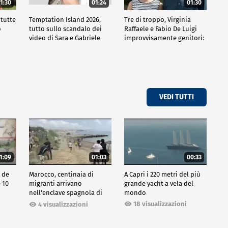
1:30
01:24
01:30
 tutte
Temptation Island 2026,
Tre di troppo, Virginia
o
tutto sullo scandalo dei
Raffaele e Fabio De Luigi
video di Sara e Gabriele
improvvisamente genitori:
tutte le curiosità sulla
commedia
VEDI TUTTI
1:09
01:03
00:33
o de
Marocco, centinaia di
A Capri i 220 metri del più
e 10
migranti arrivano
grande yacht a vela del
nell'enclave spagnola di
mondo
Ceuta
18 visualizzazioni
4 visualizzazioni