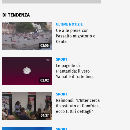
DI TENDENZA
ULTIME NOTIZIE
Ue alle prese con
l'assalto migratorio di
Ceuta
02:56
SPORT
Le pagelle di
Piantanida: il vero
Yamal è il fratellino,
02:02
Paredes cambia sport
SPORT
Raimondi: "L'Inter cerca
il sostituto di Dumfries,
ecco tutti i dettagli"
01:37
SPORT