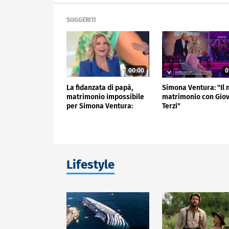
SUGGERITI
00:00
0
La fidanzata di papà,
Simona Ventura: "Il 
matrimonio impossibile
matrimonio con Gio
per Simona Ventura:
Terzi"
perché
Lifestyle