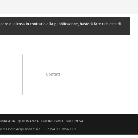
essero qualcosa in contrario alla pubblicazione, basterà fare richiesta di
Contatti
IVIAGGIA
QUIFINANZA
BUONISSIMO
SUPEREVA
di Libero Acquisition S.á r.l.
P. IVA 03970540963