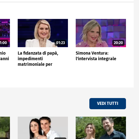
1:00
01:23
20:20
mio
La fidanzata di papà,
Simona Ventura:
vanni
impedimenti
l'intervista integrale
matrimoniale per
Simona Ventura: cosa
succede
VEDI TUTTI