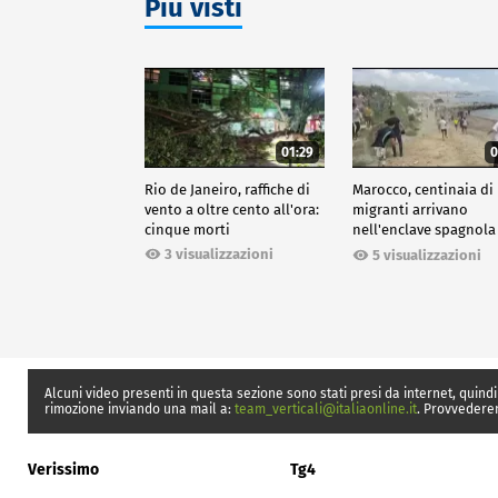
Più visti
01:29
0
Rio de Janeiro, raffiche di
Marocco, centinaia di
vento a oltre cento all'ora:
migranti arrivano
cinque morti
nell'enclave spagnola
Ceuta
3 visualizzazioni
5 visualizzazioni
Alcuni video presenti in questa sezione sono stati presi da internet, quindi
rimozione inviando una mail a:
team_verticali@italiaonline.it
. Provvedere
Verissimo
Tg4