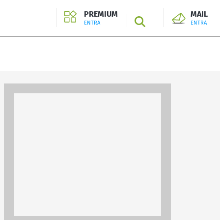
PREMIUM
MAIL
SEARCH
ENTRA
ENTRA
ENTRA