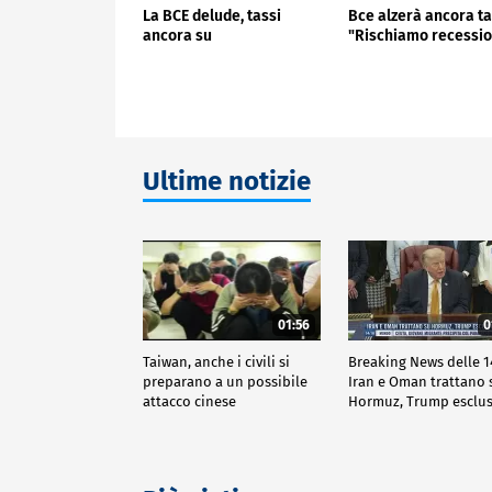
La BCE delude, tassi
Bce alzerà ancora ta
ancora su
"Rischiamo recessi
Ultime notizie
01:56
0
Taiwan, anche i civili si
Breaking News delle 1
preparano a un possibile
Iran e Oman trattano 
attacco cinese
Hormuz, Trump esclu