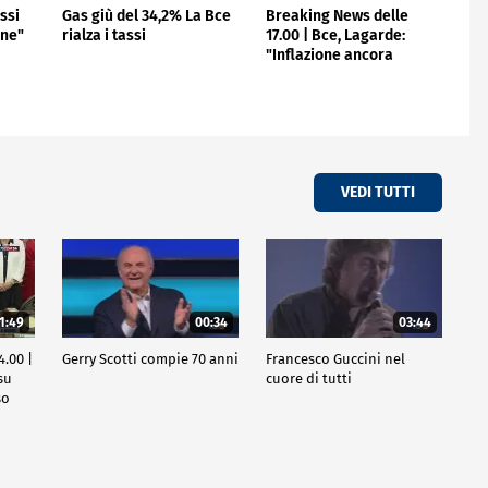
ssi
Gas giù del 34,2% La Bce
Breaking News delle
one"
rialza i tassi
17.00 | Bce, Lagarde:
"Inflazione ancora
troppo alta"
VEDI TUTTI
1:49
00:34
03:44
4.00 |
Gerry Scotti compie 70 anni
Francesco Guccini nel
su
cuore di tutti
so