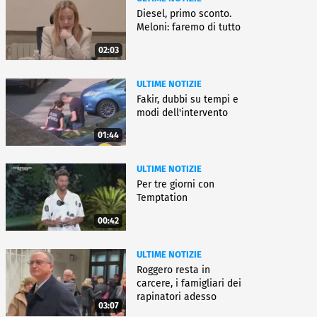
Diesel, primo sconto.
Meloni: faremo di tutto
02:03
ULTIME NOTIZIE
Fakir, dubbi su tempi e
modi dell'intervento
01:44
ULTIME NOTIZIE
Per tre giorni con
Temptation
00:42
ULTIME NOTIZIE
Roggero resta in
carcere, i famigliari dei
rapinatori adesso
03:07
battono cassa