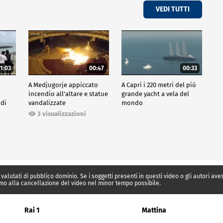
VEDI TUTTI
1:03
00:47
00:33
A Medjugorje appiccato
A Capri i 220 metri del più
incendio all'altare e statue
grande yacht a vela del
 di
vandalizzate
mondo
3 visualizzazioni
 valutati di pubblico dominio. Se i soggetti presenti in questi video o gli autori av
mo alla cancellazione del video nel minor tempo possibile.
Rai 1
Mattina