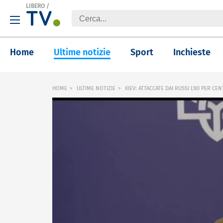
LIBERO
/
Home
Ultime notizie
Sport
Inchieste
HOME
ULTIME NOTIZIE
KIEV: ATTACCATE DAI RUSSI L'80 PER C