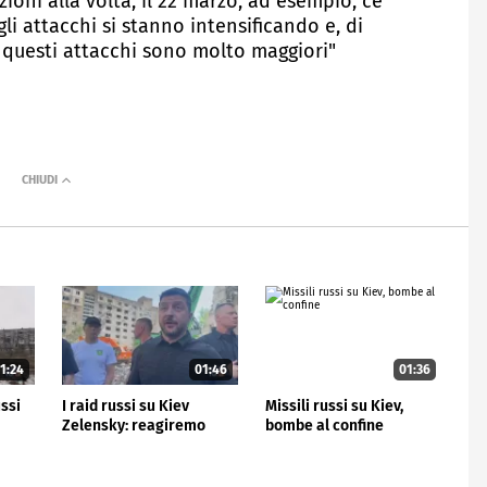
ioni alla volta, il 22 marzo, ad esempio, ce
gli attacchi si stanno intensificando e, di
 questi attacchi sono molto maggiori"
1:24
01:46
01:36
ussi
I raid russi su Kiev
Missili russi su Kiev,
Zelensky: reagiremo
bombe al confine