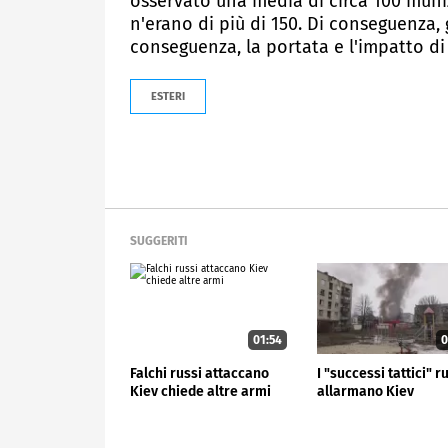
osservato una media di circa 100 muniz
n'erano di più di 150. Di conseguenza, 
conseguenza, la portata e l'impatto di
ESTERI
SUGGERITI
01:54
0
Falchi russi attaccano
I "successi tattici" r
Kiev chiede altre armi
allarmano Kiev