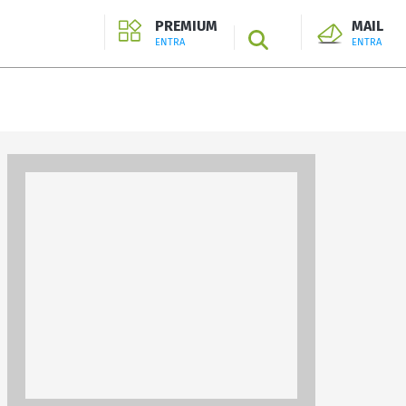
PREMIUM
MAIL
SEARCH
ENTRA
ENTRA
ENTRA