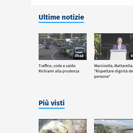
Ultime notizie
05:46
0
Traffico, code e caldo
Marcinelle, Mattarella
Richiami alla prudenza
"Rispettare dignità de
persone"
Più visti