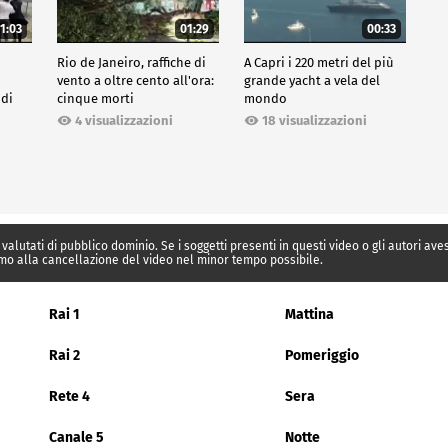
1:03
01:29
00:33
Rio de Janeiro, raffiche di
A Capri i 220 metri del più
vento a oltre cento all'ora:
grande yacht a vela del
 di
cinque morti
mondo
4 visualizzazioni
18 visualizzazioni
 valutati di pubblico dominio. Se i soggetti presenti in questi video o gli autori av
mo alla cancellazione del video nel minor tempo possibile.
Rai 1
Mattina
Rai 2
Pomeriggio
Rete 4
Sera
Canale 5
Notte