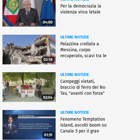
Per la democrazia la
violenza virus letale
04:00
ULTIME NOTIZIE
Palazzina crollata a
Messina, corpo
recuperato, scavi tra le
02:18
macerie
ULTIME NOTIZIE
Campeggi vietati,
braccio di ferro dei No
Tav, "avanti con forza"
02:04
ULTIME NOTIZIE
Fenomeno Temptation
Island, ascolti boom su
Canale 5 per il gran
01:51
finale