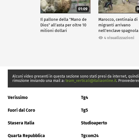
01:09
0
Il pallone della "Mano de
Marocco, centinaia di
Dios" all'asta per oltre 10
migranti arrivano
milioni dollari
nell'enclave spagnola
Ceuta
4 visualizzazioni
Alcuni video presenti in questa sezione sono stati presi da internet, quindi
rimozione inviando una mail a:
team_verticali@italiaonline.it
. Provvedere
Verissimo
Tg4
Fuori dal Coro
Tg5
Stasera Italia
Studioaperto
Quarta Repubblica
Tgcom24