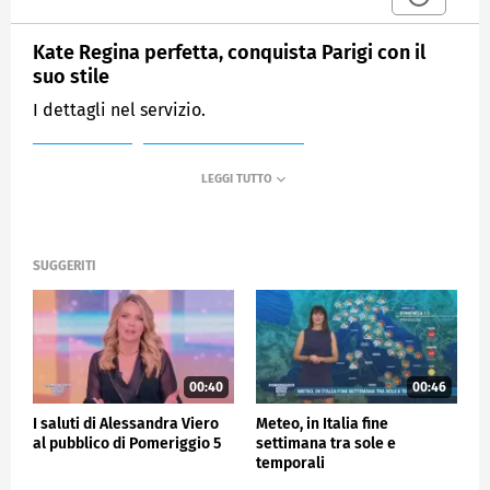
Kate Regina perfetta, conquista Parigi con il
suo stile
I dettagli nel servizio.
MEDIASET
POMERIGGIO CINQUE
SUGGERITI
00:40
00:46
I saluti di Alessandra Viero
Meteo, in Italia fine
al pubblico di Pomeriggio 5
settimana tra sole e
temporali