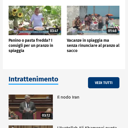
03:47
01:46
Panino o pasta fredda? I
Vacanze in spiaggia ma
consigli per un pranzo in
senza rinunciare al pranzo al
spiaggia
sacco
Intrattenimento
VEDI TUTTI
Il nodo Iran
03:12
L'Ayatollah Ali Khamenei punta