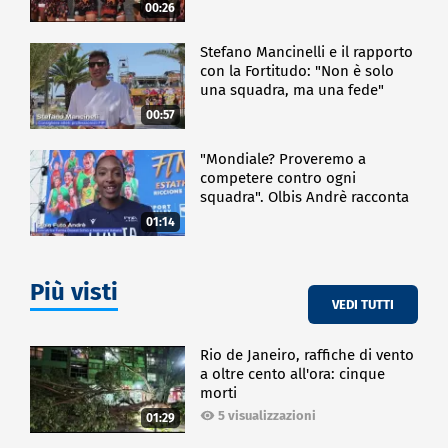
00:26
Stefano Mancinelli e il rapporto
con la Fortitudo: "Non è solo
una squadra, ma una fede"
00:57
"Mondiale? Proveremo a
competere contro ogni
squadra". Olbis Andrè racconta
il percorso di avvicinamento ai
01:14
prossimi mondiali in Germania.
Più visti
VEDI TUTTI
Rio de Janeiro, raffiche di vento
a oltre cento all'ora: cinque
morti
5 visualizzazioni
01:29