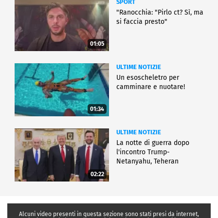
SPORT
"Ranocchia: "Pirlo ct? Sì, ma
si faccia presto"
01:05
ULTIME NOTIZIE
Un esoscheletro per
camminare e nuotare!
01:34
ULTIME NOTIZIE
La notte di guerra dopo
l'incontro Trump-
Netanyahu, Teheran
all'attacco
02:22
Alcuni video presenti in questa sezione sono stati presi da internet,