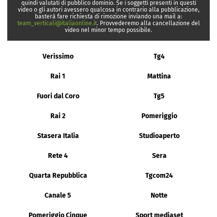
quindi valutati di pubblico dominio. Se i soggetti presenti in questi
video o gli autori avessero qualcosa in contrario alla pubblicazione,
basterà fare richiesta di rimozione inviando una mail a:
team_verticali@italiaonline.it
. Provvederemo alla cancellazione del
video nel minor tempo possibile.
Verissimo
Tg4
Rai 1
Mattina
Fuori dal Coro
Tg5
Rai 2
Pomeriggio
Stasera Italia
Studioaperto
Rete 4
Sera
Quarta Repubblica
Tgcom24
Canale 5
Notte
Pomeriggio Cinque
Sport mediaset