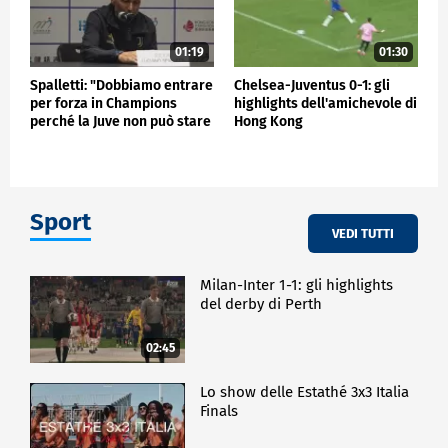
01:19
01:30
Spalletti: "Dobbiamo entrare
Chelsea-Juventus 0-1: gli
per forza in Champions
highlights dell'amichevole di
perché la Juve non può stare
Hong Kong
fuori"
Sport
VEDI TUTTI
Milan-Inter 1-1: gli highlights
del derby di Perth
02:45
Lo show delle Estathé 3x3 Italia
Finals