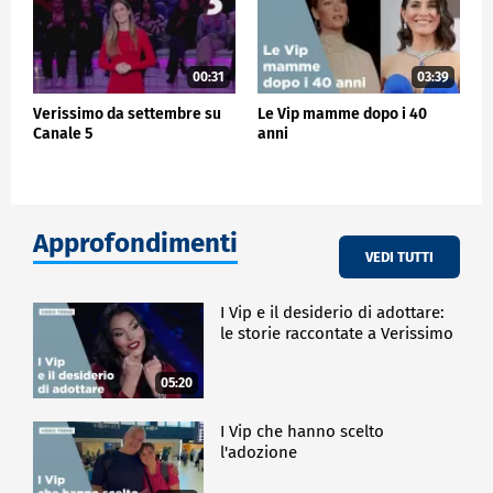
00:31
03:39
Verissimo da settembre su
Le Vip mamme dopo i 40
Canale 5
anni
Approfondimenti
VEDI TUTTI
I Vip e il desiderio di adottare:
le storie raccontate a Verissimo
05:20
I Vip che hanno scelto
l'adozione