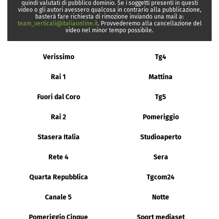
quindi valutati di pubblico dominio. Se i soggetti presenti in questi
video o gli autori avessero qualcosa in contrario alla pubblicazione,
basterà fare richiesta di rimozione inviando una mail a:
team_verticali@italiaonline.it
. Provvederemo alla cancellazione del
video nel minor tempo possibile.
Verissimo
Tg4
Rai 1
Mattina
Fuori dal Coro
Tg5
Rai 2
Pomeriggio
Stasera Italia
Studioaperto
Rete 4
Sera
Quarta Repubblica
Tgcom24
Canale 5
Notte
Pomeriggio Cinque
Sport mediaset