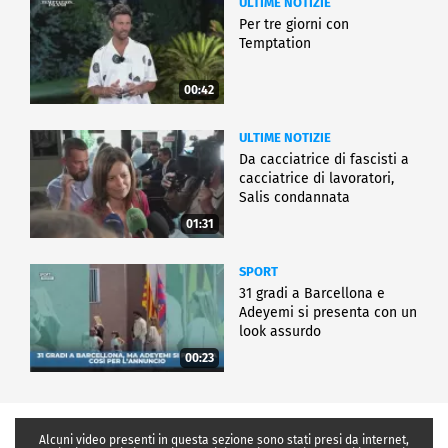
ULTIME NOTIZIE
Per tre giorni con
Temptation
00:42
ULTIME NOTIZIE
Da cacciatrice di fascisti a
cacciatrice di lavoratori,
Salis condannata
01:31
SPORT
31 gradi a Barcellona e
Adeyemi si presenta con un
look assurdo
00:23
Alcuni video presenti in questa sezione sono stati presi da internet,