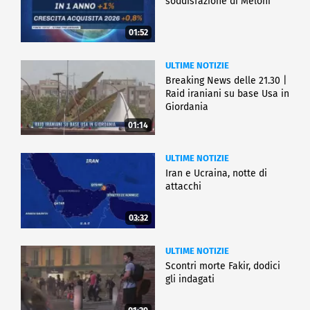
soddisfazione di Meloni
01:52
ULTIME NOTIZIE
Breaking News delle 21.30 |
Raid iraniani su base Usa in
Giordania
01:14
ULTIME NOTIZIE
Iran e Ucraina, notte di
attacchi
03:32
ULTIME NOTIZIE
Scontri morte Fakir, dodici
gli indagati