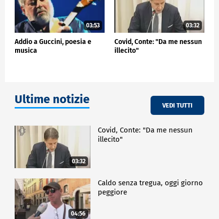
03:53
03:32
Addio a Guccini, poesia e
Covid, Conte: "Da me nessun
musica
illecito"
Ultime notizie
VEDI TUTTI
Covid, Conte: "Da me nessun
illecito"
03:32
Caldo senza tregua, oggi giorno
peggiore
04:56