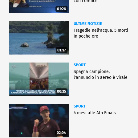
con l'orefice
01:26
ULTIME NOTIZIE
Tragedie nell'acqua, 5 morti
in poche ore
01:17
SPORT
Spagna campione,
l'annuncio in aereo è virale
00:35
SPORT
4 mesi alle Atp Finals
02:04