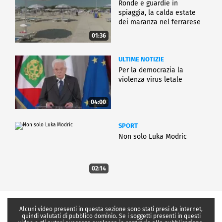
Ronde e guardie in
spiaggia, la calda estate
dei maranza nel ferrarese
01:36
ULTIME NOTIZIE
Per la democrazia la
violenza virus letale
04:00
SPORT
Non solo Luka Modric
02:14
Alcuni video presenti in questa sezione sono stati presi da internet,
quindi valutati di pubblico dominio. Se i soggetti presenti in questi