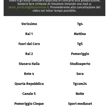
video o gli autori avessero qualcosa in contrario alla pubblicazione,
basterà fare richiesta di rimozione inviando una mail a:
team_verticali@italiaonline.it
. Provvederemo alla cancellazione del
video nel minor tempo possibile.
Verissimo
Tg4
Rai 1
Mattina
Fuori dal Coro
Tg5
Rai 2
Pomeriggio
Stasera Italia
Studioaperto
Rete 4
Sera
Quarta Repubblica
Tgcom24
Canale 5
Notte
Pomeriggio Cinque
Sport mediaset