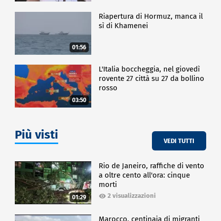
Riapertura di Hormuz, manca il
sì di Khamenei
01:56
L'Italia boccheggia, nel giovedì
rovente 27 città su 27 da bollino
rosso
03:50
Più visti
VEDI TUTTI
Rio de Janeiro, raffiche di vento
a oltre cento all'ora: cinque
morti
2 visualizzazioni
01:29
Marocco, centinaia di migranti