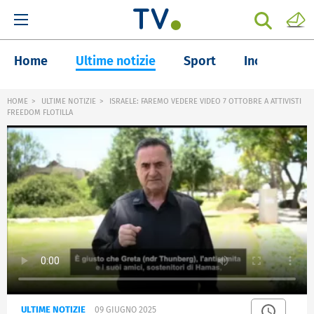
Home
Ultime notizie
Sport
Inchieste
HOME
ULTIME NOTIZIE
ISRAELE: FAREMO VEDERE VIDEO 7 OTTOBRE A ATTIVISTI
FREEDOM FLOTILLA
ULTIME NOTIZIE
09 GIUGNO 2025