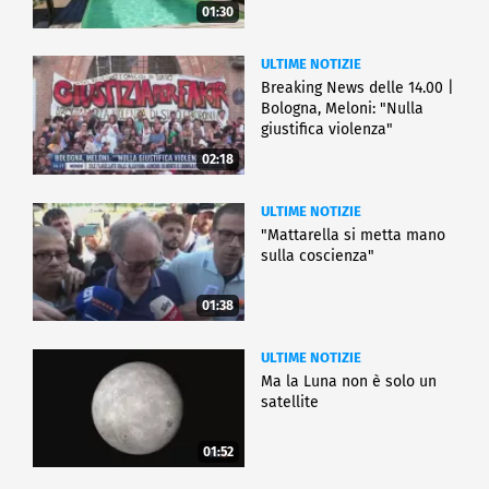
01:30
ULTIME NOTIZIE
Breaking News delle 14.00 |
Bologna, Meloni: "Nulla
giustifica violenza"
02:18
ULTIME NOTIZIE
"Mattarella si metta mano
sulla coscienza"
01:38
ULTIME NOTIZIE
Ma la Luna non è solo un
satellite
01:52