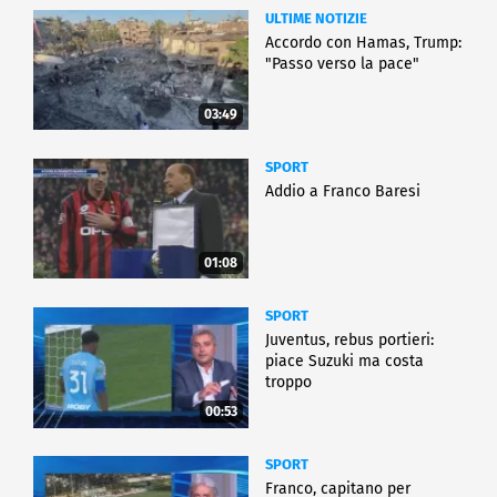
ULTIME NOTIZIE
Accordo con Hamas, Trump:
"Passo verso la pace"
03:49
SPORT
Addio a Franco Baresi
01:08
SPORT
Juventus, rebus portieri:
piace Suzuki ma costa
troppo
00:53
SPORT
Franco, capitano per