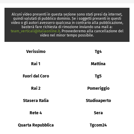
Alcuni video presenti in questa sezione sono stati presi da internet,
quindi valutati di pubblico dominio. Se i soggetti presenti in questi
video o gli autori avessero qualcosa in contrario alla pubblicazione,
basterà fare richiesta di rimozione inviando una mail a:
team_verticali@italiaonline.it
. Provvederemo alla cancellazione del
video nel minor tempo possibile.
Verissimo
Tg4
Rai 1
Mattina
Fuori dal Coro
Tg5
Rai 2
Pomeriggio
Stasera Italia
Studioaperto
Rete 4
Sera
Quarta Repubblica
Tgcom24