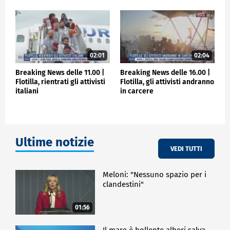
02:01
02:04
Breaking News delle 11.00 |
Breaking News delle 16.00 |
Flotilla, rientrati gli attivisti
Flotilla, gli attivisti andranno
italiani
in carcere
Ultime notizie
VEDI TUTTI
Meloni: "Nessuno spazio per i
clandestini"
01:56
Il mare è bollente alberi salva