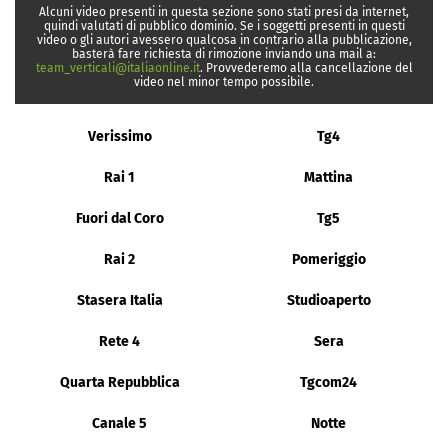
Alcuni video presenti in questa sezione sono stati presi da internet,
quindi valutati di pubblico dominio. Se i soggetti presenti in questi
video o gli autori avessero qualcosa in contrario alla pubblicazione,
basterà fare richiesta di rimozione inviando una mail a:
team_verticali@italiaonline.it
. Provvederemo alla cancellazione del
video nel minor tempo possibile.
Verissimo
Tg4
Rai 1
Mattina
Fuori dal Coro
Tg5
Rai 2
Pomeriggio
Stasera Italia
Studioaperto
Rete 4
Sera
Quarta Repubblica
Tgcom24
Canale 5
Notte