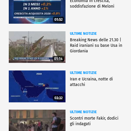
Economia in crescita,
soddisfazione di Meloni
01:52
ULTIME NOTIZIE
Breaking News delle 21.30 |
Raid iraniani su base Usa in
Giordania
01:14
ULTIME NOTIZIE
Iran e Ucraina, notte di
attacchi
03:32
ULTIME NOTIZIE
Scontri morte Fakir, dodici
gli indagati