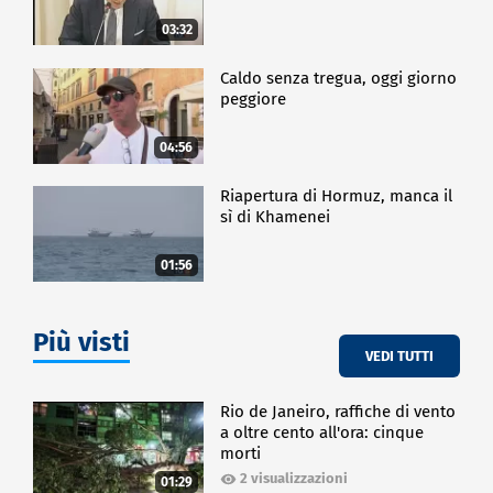
03:32
Caldo senza tregua, oggi giorno
peggiore
04:56
Riapertura di Hormuz, manca il
sì di Khamenei
01:56
Più visti
VEDI TUTTI
Rio de Janeiro, raffiche di vento
a oltre cento all'ora: cinque
morti
2 visualizzazioni
01:29