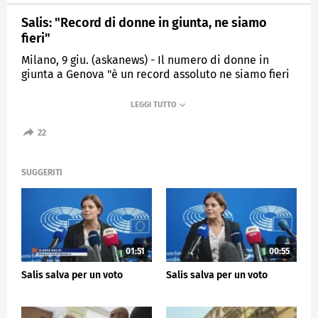
Salis: "Record di donne in giunta, ne siamo
fieri"
Milano, 9 giu. (askanews) - Il numero di donne in
giunta a Genova "è un record assoluto ne siamo fieri
non è la notizia più rilevante quella è la competenza
e la possibilità di fre bene per questa città ma
siamo 7 su 12". Lo ha detto la neosindaca della città
Silvia Salis presentando le sei assessore e i sei
22
assessori della sua giunta, a cui si aggiunge la stessa
prima cittadina che ha tenuto per sé tre deleghe.
SUGGERITI
POLITICA
01:51
00:55
Salis salva per un voto
Salis salva per un voto