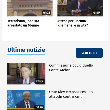
01:31
01:57
Terrorismo jihadista
Attesa per Hormuz
arrestato un 16enne
Khamenei è in vita?
Ultime notizie
VEDI TUTTI
Commissione Covid duello
Conte-Meloni
02:05
Onu: Kiev e Mosca cessino
attacchi contro civili
00:26