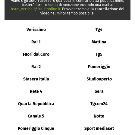
video o gli autori avessero qualcosa in contrario alla pubblicazione,
basterà fare richiesta di rimozione inviando una mail a:
team_verticali@italiaonline.it
. Provvederemo alla cancellazione del
video nel minor tempo possibile.
Verissimo
Tg4
Rai 1
Mattina
Fuori dal Coro
Tg5
Rai 2
Pomeriggio
Stasera Italia
Studioaperto
Rete 4
Sera
Quarta Repubblica
Tgcom24
Canale 5
Notte
Pomeriggio Cinque
Sport mediaset