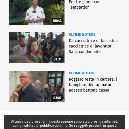
Per tre giorni con
Temptation
00:42
ULTIME NOTIZIE
Da cacciatrice di fascisti a
cacciatrice di lavoratori,
Salis condannata
01:31
ULTIME NOTIZIE
Roggero resta in carcere, i
famigliari dei rapinatori
adesso battono cassa
03:07
Alcuni video presenti in questa sezione sono stati presi da internet,
quindi valutati di pubblico dominio. Se i soggetti presenti in questi