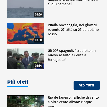
sì di Khamenei
01:56
L'Italia boccheggia, nel giovedì
rovente 27 città su 27 da bollino
rosso
03:50
Gli 007 spagnoli, "credibile un
nuovo assalto a Ceuta a
Ferragosto"
02:34
Più visti
VEDI TUTTI
Rio de Janeiro, raffiche di vento
a oltre cento all'ora: cinque
morti