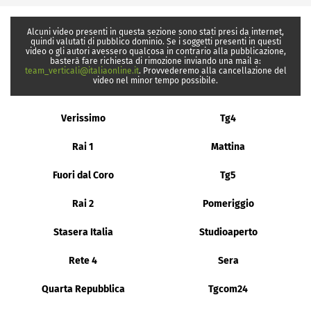
Alcuni video presenti in questa sezione sono stati presi da internet,
quindi valutati di pubblico dominio. Se i soggetti presenti in questi
video o gli autori avessero qualcosa in contrario alla pubblicazione,
basterà fare richiesta di rimozione inviando una mail a:
team_verticali@italiaonline.it
. Provvederemo alla cancellazione del
video nel minor tempo possibile.
Verissimo
Tg4
Rai 1
Mattina
Fuori dal Coro
Tg5
Rai 2
Pomeriggio
Stasera Italia
Studioaperto
Rete 4
Sera
Quarta Repubblica
Tgcom24