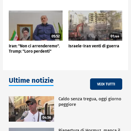
una risposta risoluta all'aggressione e dedicare tutti
i nostri sforzi al servizio del nostro nobile popolo", ha
aggiunto Pezeshkian.
ESTERI
05:52
01:44
Iran: "Non ci arrenderemo".
Israele-Iran venti di guerra
Trump: "Loro perdenti"
Ultime notizie
VEDI TUTTI
Caldo senza tregua, oggi giorno
peggiore
04:56
Riapertura di Hormuz, manca il