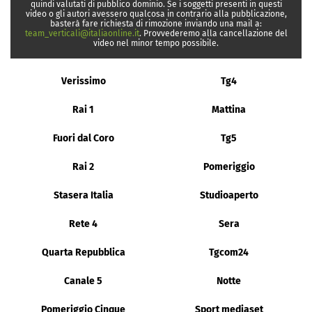
quindi valutati di pubblico dominio. Se i soggetti presenti in questi
video o gli autori avessero qualcosa in contrario alla pubblicazione,
basterà fare richiesta di rimozione inviando una mail a:
team_verticali@italiaonline.it
. Provvederemo alla cancellazione del
video nel minor tempo possibile.
Verissimo
Tg4
Rai 1
Mattina
Fuori dal Coro
Tg5
Rai 2
Pomeriggio
Stasera Italia
Studioaperto
Rete 4
Sera
Quarta Repubblica
Tgcom24
Canale 5
Notte
Pomeriggio Cinque
Sport mediaset