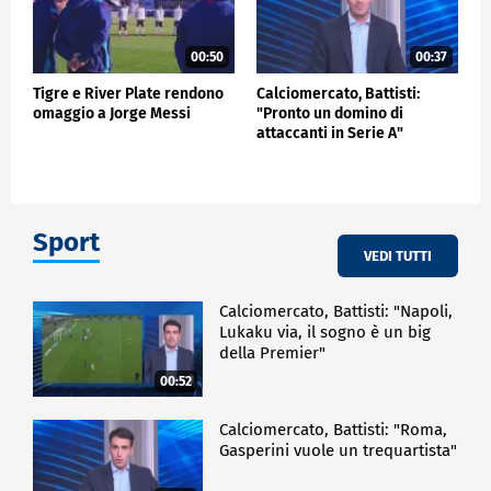
00:50
00:37
Tigre e River Plate rendono
Calciomercato, Battisti:
omaggio a Jorge Messi
"Pronto un domino di
attaccanti in Serie A"
Sport
VEDI TUTTI
Calciomercato, Battisti: "Napoli,
Lukaku via, il sogno è un big
della Premier"
00:52
Calciomercato, Battisti: "Roma,
Gasperini vuole un trequartista"