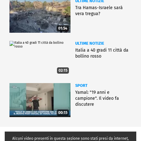
ULTIME NOTIZIE
Tra Hamas-Israele sarà
vera tregua?
01:54
ULTIME NOTIZIE
Italia a 40 gradi 11 città da
bollino rosso
02:15
SPORT
Yamal: "19 anni e
campione". Il video fa
discutere
00:15
Alcuni video presenti in questa sezione sono stati presi da internet,