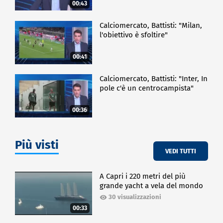
00:43
Calciomercato, Battisti: "Milan,
l'obiettivo è sfoltire"
00:41
Calciomercato, Battisti: "Inter, In
pole c'è un centrocampista"
00:36
Più visti
VEDI TUTTI
A Capri i 220 metri del più
grande yacht a vela del mondo
30 visualizzazioni
00:33