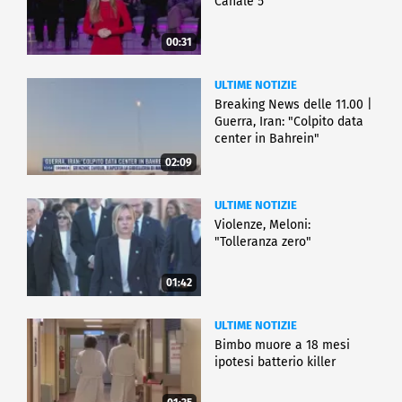
Canale 5
00:31
ULTIME NOTIZIE
Breaking News delle 11.00 |
Guerra, Iran: "Colpito data
center in Bahrein"
02:09
ULTIME NOTIZIE
Violenze, Meloni:
"Tolleranza zero"
01:42
ULTIME NOTIZIE
Bimbo muore a 18 mesi
ipotesi batterio killer