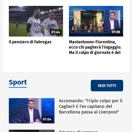
01:44
01:28
Il pensiero di Fabregas
Mastantuono-Fiorentina,
ecco chi pagherà l'ingaggio.
Ma il colpo di giornata è del
Frosinone"
Sport
VEDI TUTTI
Accomando: "Triplo colpo per il
Cagliari! E l'ex capitano del
Barcellona passa al Liverpool"
01:04