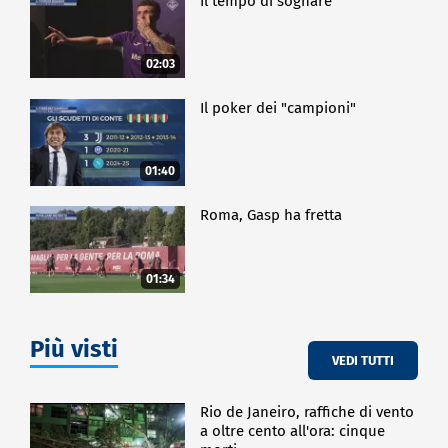
Il tempo di sognare
02:03
Il poker dei "campioni"
01:40
Roma, Gasp ha fretta
01:34
Più visti
VEDI TUTTI
Rio de Janeiro, raffiche di vento
a oltre cento all'ora: cinque