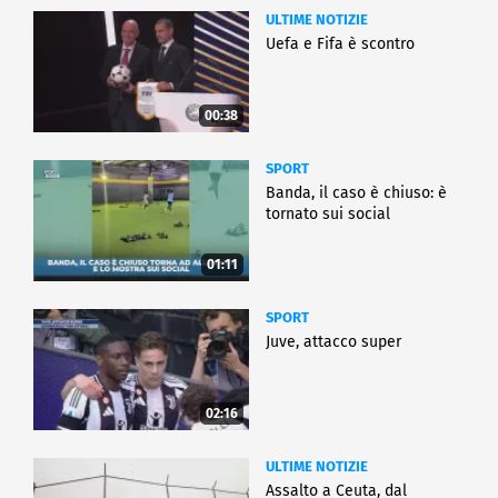
ULTIME NOTIZIE
Uefa e Fifa è scontro
00:38
SPORT
Banda, il caso è chiuso: è
tornato sui social
01:11
SPORT
Juve, attacco super
02:16
ULTIME NOTIZIE
Assalto a Ceuta, dal