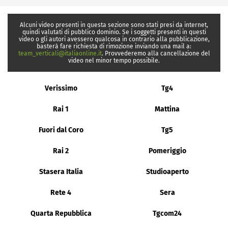
Alcuni video presenti in questa sezione sono stati presi da internet,
quindi valutati di pubblico dominio. Se i soggetti presenti in questi
video o gli autori avessero qualcosa in contrario alla pubblicazione,
basterà fare richiesta di rimozione inviando una mail a:
team_verticali@italiaonline.it
. Provvederemo alla cancellazione del
video nel minor tempo possibile.
Verissimo
Tg4
Rai 1
Mattina
Fuori dal Coro
Tg5
Rai 2
Pomeriggio
Stasera Italia
Studioaperto
Rete 4
Sera
Quarta Repubblica
Tgcom24