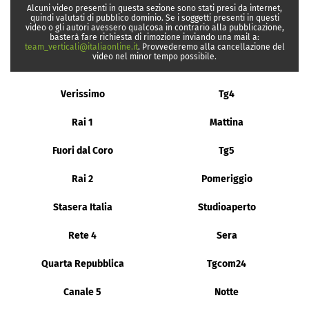
Alcuni video presenti in questa sezione sono stati presi da internet,
quindi valutati di pubblico dominio. Se i soggetti presenti in questi
video o gli autori avessero qualcosa in contrario alla pubblicazione,
basterà fare richiesta di rimozione inviando una mail a:
team_verticali@italiaonline.it
. Provvederemo alla cancellazione del
video nel minor tempo possibile.
Verissimo
Tg4
Rai 1
Mattina
Fuori dal Coro
Tg5
Rai 2
Pomeriggio
Stasera Italia
Studioaperto
Rete 4
Sera
Quarta Repubblica
Tgcom24
Canale 5
Notte