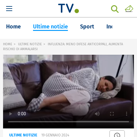
Home
Ultime notizie
Sport
Inchieste
HOME
ULTIME NOTIZIE
INFLUENZA: MENO DIFESE ANTICORPALI, AUMENTA
RISCHIO DI AMMALARSI
ULTIME NOTIZIE
19 GENNAIO 2024