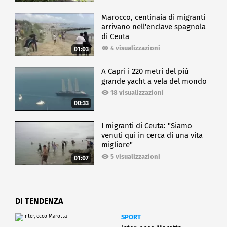
questa scarsa
Marocco, centinaia di migranti
circolazione che c'è stata nelle precedenti epidemie
arrivano nell'enclave spagnola
stagionali
di Ceuta
potrebbe trovare una popolazione nella prossima
4 visualizzazioni
01:03
stagione meno
responsiva dal punto di vista anticorpale e quindi
A Capri i 220 metri del più
più
grande yacht a vela del mondo
18 visualizzazioni
suscettibile di ammalarsi e quindi una circolazione
00:33
del virus
molto più vivace per cui noi raccomandiamo ancor
I migranti di Ceuta: "Siamo
più caldamente
venuti qui in cerca di una vita
la vaccinazione rispetto a prima".
migliore"
5 visualizzazioni
Una previsione su cui concorda anche il prof. Icardi.
01:07
"Noi ci possiamo aspettare che dopo un paio di
stagioni in cui i
virus influenzali non hanno praticamente circolato,
DI TENDENZA
quest'anno ci
SPORT
sia una minor capacità del nostro sistema