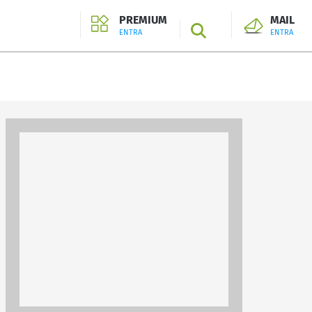
PREMIUM
MAIL
SEARCH
ENTRA
ENTRA
ENTRA