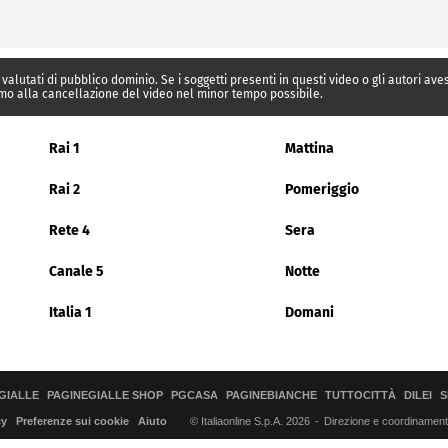
 valutati di pubblico dominio. Se i soggetti presenti in questi video o gli autori av
mo alla cancellazione del video nel minor tempo possibile.
Rai 1
Mattina
Rai 2
Pomeriggio
Rete 4
Sera
Canale 5
Notte
Italia 1
Domani
GIALLE
PAGINEGIALLE SHOP
PGCASA
PAGINEBIANCHE
TUTTOCITTÀ
DILEI
S
© Italiaonline S.p.A. 2026
Direzione e coordinamento 
cy
Preferenze sui cookie
Aiuto