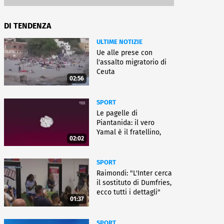
DI TENDENZA
ULTIME NOTIZIE
Ue alle prese con
l'assalto migratorio di
Ceuta
02:56
SPORT
Le pagelle di
Piantanida: il vero
Yamal è il fratellino,
02:02
Paredes cambia sport
SPORT
Raimondi: "L'Inter cerca
il sostituto di Dumfries,
ecco tutti i dettagli"
01:37
SPORT