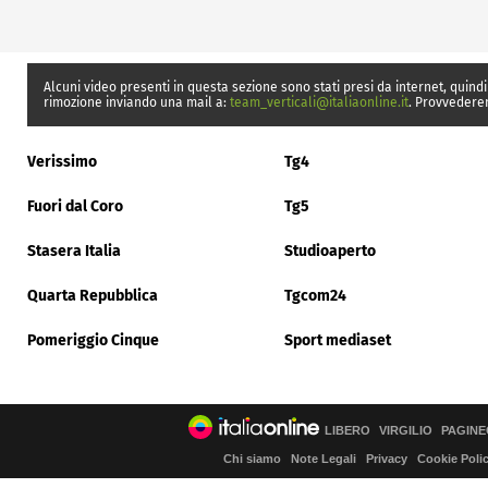
Alcuni video presenti in questa sezione sono stati presi da internet, quindi
rimozione inviando una mail a:
team_verticali@italiaonline.it
. Provvedere
Verissimo
Tg4
Fuori dal Coro
Tg5
Stasera Italia
Studioaperto
Quarta Repubblica
Tgcom24
Pomeriggio Cinque
Sport mediaset
LIBERO
VIRGILIO
PAGINE
Chi siamo
Note Legali
Privacy
Cookie Poli