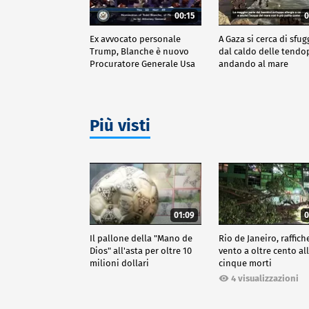
00:15
0
Ex avvocato personale
A Gaza si cerca di sfug
Trump, Blanche è nuovo
dal caldo delle tendo
Procuratore Generale Usa
andando al mare
Più visti
01:09
0
Il pallone della "Mano de
Rio de Janeiro, raffich
Dios" all'asta per oltre 10
vento a oltre cento all
milioni dollari
cinque morti
4 visualizzazioni