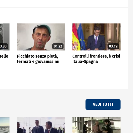
3:30
01:22
03:19
nelle
Picchiato senza pietà,
Controlli frontiere, è crisi
fermati 4 giovanissimi
Italia-Spagna
VEDI TUTTI