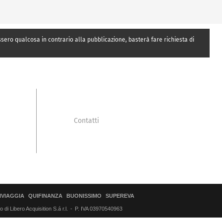
essero qualcosa in contrario alla pubblicazione, basterà fare richiesta di
Contatti
IVIAGGIA
QUIFINANZA
BUONISSIMO
SUPEREVA
di Libero Acquisition S.á r.l.
P. IVA 03970540963