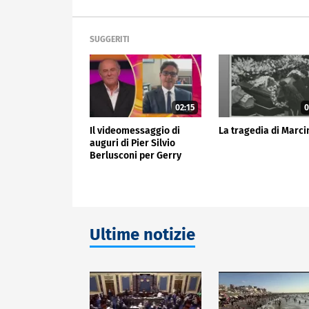
SUGGERITI
02:15
0
Il videomessaggio di
La tragedia di Marci
auguri di Pier Silvio
Berlusconi per Gerry
Scotti
Ultime notizie