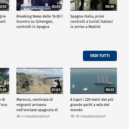
2:03
02:03
00:39
gire
Breaking News delle 16.00 |
Spagna-Italia, primi
poli
Scontro su Schengen,
controlli a turisti italiani
controlli in Spagna
in arrivo a Madrid
VEDI TUTTI
1:29
01:03
00:33
e di
Marocco, centinaia di
A Capri i 220 metri del più
'ora:
migranti arrivano
grande yacht a vela del
nell'enclave spagnola di
mondo
Ceuta
18 visualizzazioni
4 visualizzazioni