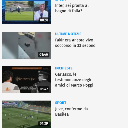
Inter, sei pronta al
bagno di folla?
00:51
ULTIME NOTIZIE
Fakir era ancora vivo
soccorso in 33 secondi
01:46
INCHIESTE
Garlasco: le
testimonianze degli
amici di Marco Poggi
05:47
SPORT
Juve, conferme da
Basilea
01:29