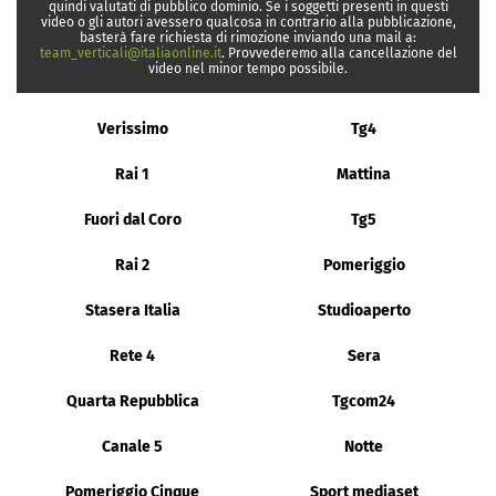
quindi valutati di pubblico dominio. Se i soggetti presenti in questi
video o gli autori avessero qualcosa in contrario alla pubblicazione,
basterà fare richiesta di rimozione inviando una mail a:
team_verticali@italiaonline.it
. Provvederemo alla cancellazione del
video nel minor tempo possibile.
Verissimo
Tg4
Rai 1
Mattina
Fuori dal Coro
Tg5
Rai 2
Pomeriggio
Stasera Italia
Studioaperto
Rete 4
Sera
Quarta Repubblica
Tgcom24
Canale 5
Notte
Pomeriggio Cinque
Sport mediaset