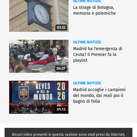
ULTIME NOTIZIE
La strage di Bologna,
memoria e polemiche
03:32
ULTIME NOTIZIE
Madrid ha l'emergenza di
Ceuta? Il Premier fa la
playlist
04:27
ULTIME NOTIZIE
Madrid accoglie i campioni
del mondo, dai reali poi il
bagno di folla
01:13
Alcuni video presenti in questa sezione sono stati presi da internet,