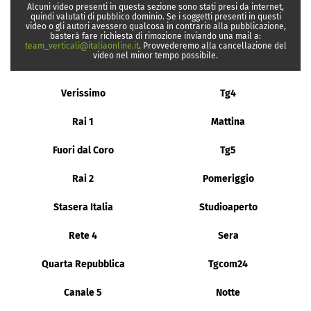
Alcuni video presenti in questa sezione sono stati presi da internet,
quindi valutati di pubblico dominio. Se i soggetti presenti in questi
video o gli autori avessero qualcosa in contrario alla pubblicazione,
basterà fare richiesta di rimozione inviando una mail a:
team_verticali@italiaonline.it
. Provvederemo alla cancellazione del
video nel minor tempo possibile.
Verissimo
Tg4
Rai 1
Mattina
Fuori dal Coro
Tg5
Rai 2
Pomeriggio
Stasera Italia
Studioaperto
Rete 4
Sera
Quarta Repubblica
Tgcom24
Canale 5
Notte