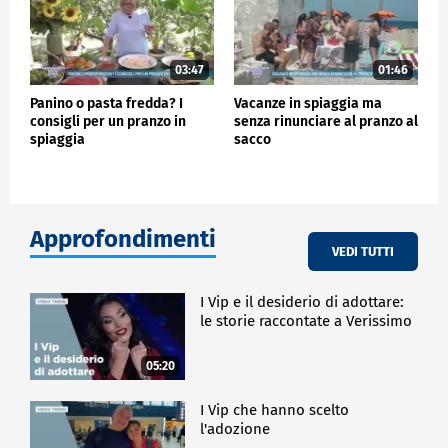
03:47
01:46
Panino o pasta fredda? I
Vacanze in spiaggia ma
consigli per un pranzo in
senza rinunciare al pranzo al
spiaggia
sacco
Approfondimenti
VEDI TUTTI
I Vip e il desiderio di adottare:
le storie raccontate a Verissimo
05:20
I Vip che hanno scelto
l'adozione