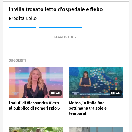
In villa trovato letto d'ospedale e flebo
Eredità Lollo
MEDIASET
POMERIGGIO CINQUE
SUGGERITI
00:40
00:46
I saluti di Alessandra Viero
Meteo, in Italia fine
al pubblico di Pomeriggio 5
settimana tra sole e
temporali