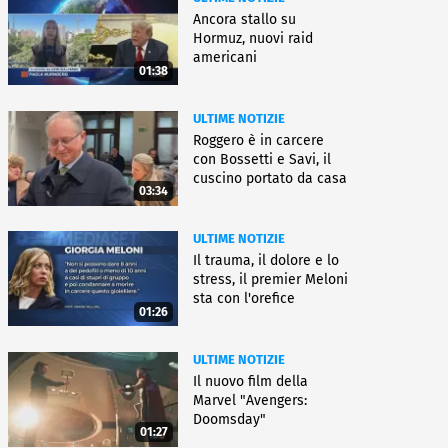
Ancora stallo su
Hormuz, nuovi raid
americani
01:38
ULTIME NOTIZIE
Roggero è in carcere
con Bossetti e Savi, il
cuscino portato da casa
03:34
ULTIME NOTIZIE
Il trauma, il dolore e lo
stress, il premier Meloni
sta con l'orefice
01:26
ULTIME NOTIZIE
Il nuovo film della
Marvel "Avengers:
Doomsday"
01:27