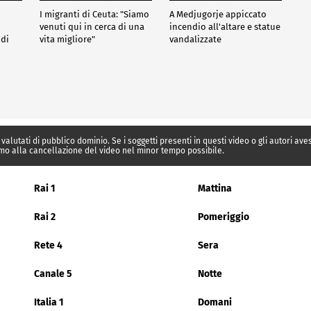
I migranti di Ceuta: "Siamo
A Medjugorje appiccato
venuti qui in cerca di una
incendio all'altare e statue
 di
vita migliore"
vandalizzate
 valutati di pubblico dominio. Se i soggetti presenti in questi video o gli autori av
mo alla cancellazione del video nel minor tempo possibile.
Rai 1
Mattina
Rai 2
Pomeriggio
Rete 4
Sera
Canale 5
Notte
Italia 1
Domani