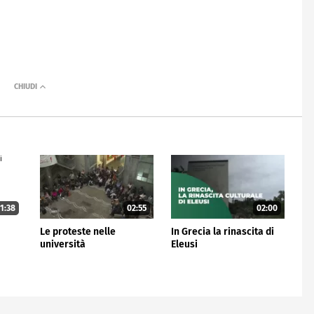
1:38
02:55
02:00
Le proteste nelle
In Grecia la rinascita di
università
Eleusi