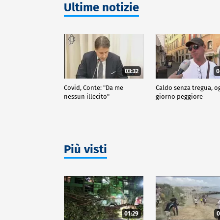
Ultime notizie
03:32
0
Covid, Conte: "Da me
Caldo senza tregua, o
nessun illecito"
giorno peggiore
Più visti
01:29
0