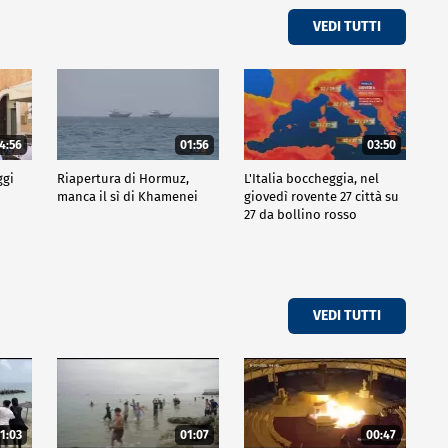
VEDI TUTTI
4:56
01:56
03:50
ggi
Riapertura di Hormuz,
L'Italia boccheggia, nel
manca il sì di Khamenei
giovedì rovente 27 città su
27 da bollino rosso
VEDI TUTTI
1:03
01:07
00:47