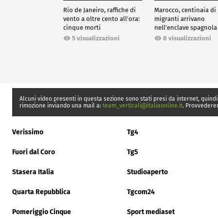
Rio de Janeiro, raffiche di
Marocco, centinaia di
vento a oltre cento all'ora:
migranti arrivano
cinque morti
nell'enclave spagnola
Ceuta
5 visualizzazioni
8 visualizzazioni
Alcuni video presenti in questa sezione sono stati presi da internet, quindi
rimozione inviando una mail a:
team_verticali@italiaonline.it
. Provvedere
Verissimo
Tg4
Fuori dal Coro
Tg5
Stasera Italia
Studioaperto
Quarta Repubblica
Tgcom24
Pomeriggio Cinque
Sport mediaset