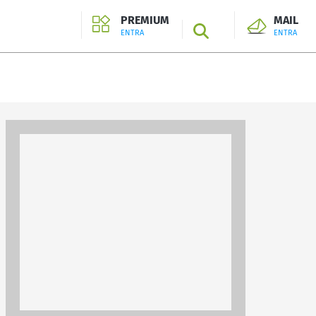
PREMIUM
MAIL
SEARCH
ENTRA
ENTRA
ENTRA