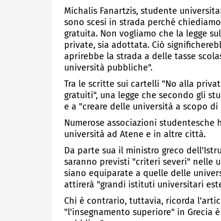
Michalis Fanartzis, studente universitar
sono scesi in strada perché chiediamo
gratuita. Non vogliamo che la legge sull
private, sia adottata. Ciò significher
aprirebbe la strada a delle tasse scola
università pubbliche".
Tra le scritte sui cartelli "No alla pri
gratuiti", una legge che secondo gli s
e a "creare delle università a scopo di 
Numerose associazioni studentesche 
università ad Atene e in altre città.
Da parte sua il ministro greco dell'Ist
saranno previsti "criteri severi" nelle 
siano equiparate a quelle delle univer
attirerà "grandi istituti universitari es
Chi è contrario, tuttavia, ricorda l'art
"l'insegnamento superiore" in Grecia è