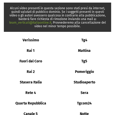
Alcuni video presenti in questa sezione sono stati presi da internet,
quindi valutati di pubblico dominio. Se i soggetti presenti in questi
video o gli autori avessero qualcosa in contrario alla pubblicazione,
basterà fare richiesta di rimozione inviando una mail a:
team_verticali@italiaonline.it
. Provvederemo alla cancellazione del
video nel minor tempo possibile.
Verissimo
Tg4
Rai 1
Mattina
Fuori dal Coro
Tg5
Rai 2
Pomeriggio
Stasera Italia
Studioaperto
Rete 4
Sera
Quarta Repubblica
Tgcom24
Canale 5
Notte