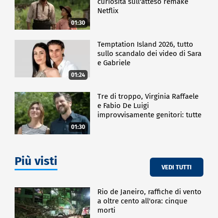
curiosità sull'atteso remake
Netflix
01:30
Temptation Island 2026, tutto
sullo scandalo dei video di Sara
e Gabriele
01:24
Tre di troppo, Virginia Raffaele
e Fabio De Luigi
improvvisamente genitori: tutte
le curiosità sulla commedia
01:30
Più visti
VEDI TUTTI
Rio de Janeiro, raffiche di vento
a oltre cento all'ora: cinque
morti