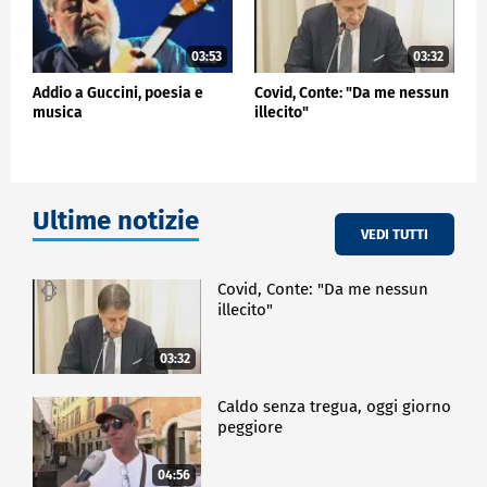
03:53
03:32
Addio a Guccini, poesia e
Covid, Conte: "Da me nessun
musica
illecito"
Ultime notizie
VEDI TUTTI
Covid, Conte: "Da me nessun
illecito"
03:32
Caldo senza tregua, oggi giorno
peggiore
04:56