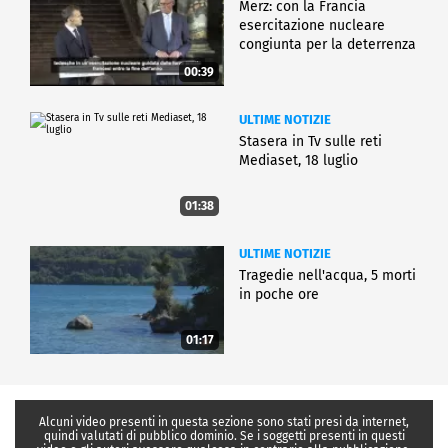
Merz: con la Francia
esercitazione nucleare
congiunta per la deterrenza
00:39
ULTIME NOTIZIE
Stasera in Tv sulle reti
Mediaset, 18 luglio
01:38
ULTIME NOTIZIE
Tragedie nell'acqua, 5 morti
in poche ore
01:17
Alcuni video presenti in questa sezione sono stati presi da internet,
quindi valutati di pubblico dominio. Se i soggetti presenti in questi