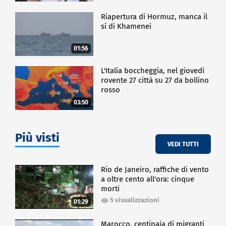
Riapertura di Hormuz, manca il
sì di Khamenei
01:56
L'Italia boccheggia, nel giovedì
rovente 27 città su 27 da bollino
rosso
03:50
Più visti
VEDI TUTTI
Rio de Janeiro, raffiche di vento
a oltre cento all'ora: cinque
morti
5 visualizzazioni
01:29
Marocco, centinaia di migranti