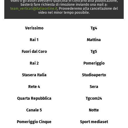
video o gli autori avessero qualcosa in contrario alla pubblicazione,
basterà fare richiesta di rimozione inviando una mail a:
team_verticali@italiaonline.it
. Provvederemo alla cancellazione del
video nel minor tempo possibile.
Verissimo
Tg4
Rai 1
Mattina
Fuori dal Coro
Tg5
Rai 2
Pomeriggio
Stasera Italia
Studioaperto
Rete 4
Sera
Quarta Repubblica
Tgcom24
Canale 5
Notte
Pomeriggio Cinque
Sport mediaset