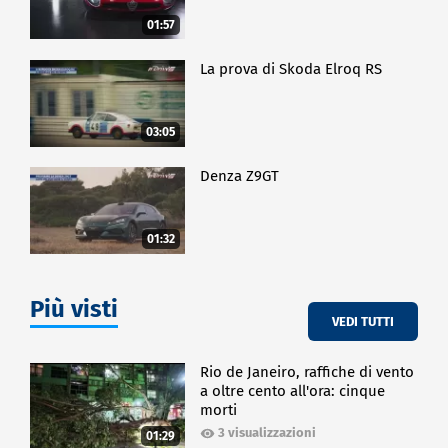
01:57
La prova di Skoda Elroq RS
03:05
Denza Z9GT
01:32
Più visti
VEDI TUTTI
Rio de Janeiro, raffiche di vento
a oltre cento all'ora: cinque
morti
3 visualizzazioni
01:29