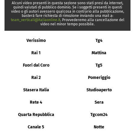
Alcuni video presenti in questa sezione sono stati presi da internet,
quindi valutati di pubblico dominio. Se i soggetti presenti in questi
video o gli autori avessero qualcosa in contrario alla pubblicazione,
basterà fare richiesta di rimozione inviando una mail a:
team_verticali@italiaonline.it
. Provvederemo alla cancellazione del
video nel minor tempo possibile.
Verissimo
Tg4
Rai 1
Mattina
Fuori dal Coro
Tg5
Rai 2
Pomeriggio
Stasera Italia
Studioaperto
Rete 4
Sera
Quarta Repubblica
Tgcom24
Canale 5
Notte