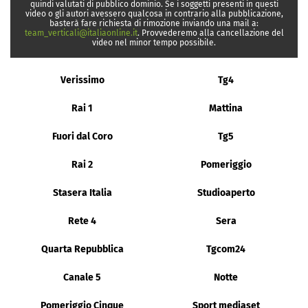
quindi valutati di pubblico dominio. Se i soggetti presenti in questi
video o gli autori avessero qualcosa in contrario alla pubblicazione,
basterà fare richiesta di rimozione inviando una mail a:
team_verticali@italiaonline.it
. Provvederemo alla cancellazione del
video nel minor tempo possibile.
Verissimo
Tg4
Rai 1
Mattina
Fuori dal Coro
Tg5
Rai 2
Pomeriggio
Stasera Italia
Studioaperto
Rete 4
Sera
Quarta Repubblica
Tgcom24
Canale 5
Notte
Pomeriggio Cinque
Sport mediaset