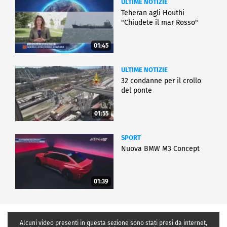
ULTIME NOTIZIE
Teheran agli Houthi
"Chiudete il mar Rosso"
01:45
ULTIME NOTIZIE
32 condanne per il crollo
del ponte
01:55
SPORT
Nuova BMW M3 Concept
01:39
Alcuni video presenti in questa sezione sono stati presi da internet,