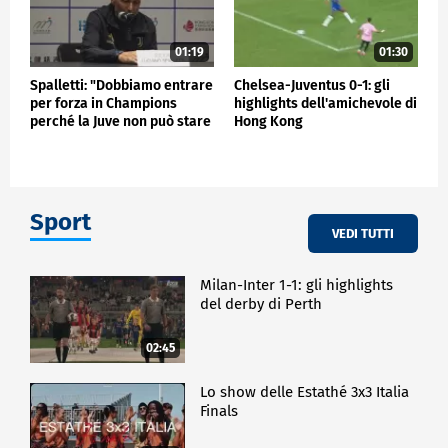
01:19
01:30
Spalletti: "Dobbiamo entrare
Chelsea-Juventus 0-1: gli
per forza in Champions
highlights dell'amichevole di
perché la Juve non può stare
Hong Kong
fuori"
Sport
VEDI TUTTI
Milan-Inter 1-1: gli highlights
del derby di Perth
02:45
Lo show delle Estathé 3x3 Italia
Finals