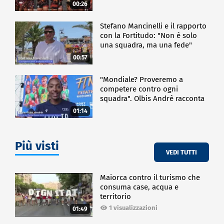
00:26
Stefano Mancinelli e il rapporto
con la Fortitudo: "Non è solo
una squadra, ma una fede"
00:57
"Mondiale? Proveremo a
competere contro ogni
squadra". Olbis Andrè racconta
il percorso di avvicinamento ai
01:14
prossimi mondiali in Germania.
Più visti
VEDI TUTTI
Maiorca contro il turismo che
consuma case, acqua e
territorio
1 visualizzazioni
01:49