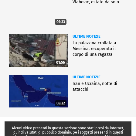
Vlahovic, estate da solo
01:33
ULTIME NOTIZIE
La palazzina crollata a
Messina, recuperato il
corpo di una ragazza
01:56
ULTIME NOTIZIE
Iran e Ucraina, notte di
attacchi
03:32
Alcuni video presenti in questa sezione sono stati presi da internet,
quindi valutati di pubblico dominio. Se i soggetti presenti in questi