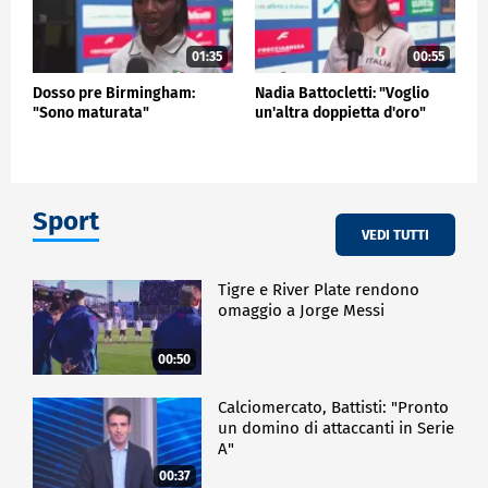
01:35
00:55
Dosso pre Birmingham:
Nadia Battocletti: "Voglio
"Sono maturata"
un'altra doppietta d'oro"
Sport
VEDI TUTTI
Tigre e River Plate rendono
omaggio a Jorge Messi
00:50
Calciomercato, Battisti: "Pronto
un domino di attaccanti in Serie
A"
00:37