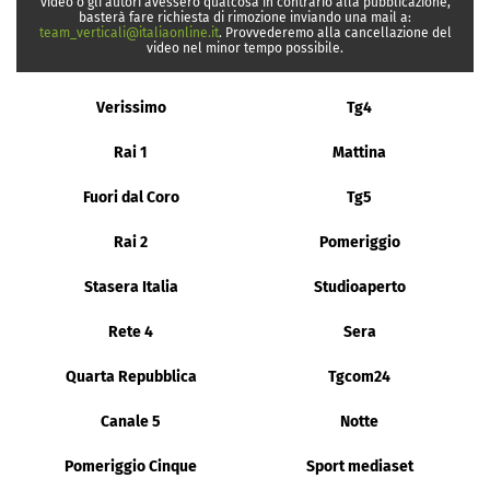
video o gli autori avessero qualcosa in contrario alla pubblicazione,
basterà fare richiesta di rimozione inviando una mail a:
team_verticali@italiaonline.it
. Provvederemo alla cancellazione del
video nel minor tempo possibile.
Verissimo
Tg4
Rai 1
Mattina
Fuori dal Coro
Tg5
Rai 2
Pomeriggio
Stasera Italia
Studioaperto
Rete 4
Sera
Quarta Repubblica
Tgcom24
Canale 5
Notte
Pomeriggio Cinque
Sport mediaset