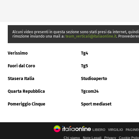
Alcuni video presenti in questa sezione sono stati presi da internet, quindi
rimozione inviando una mail a:
team_verticali@italiaonline.it
. Provvedere
Verissimo
Tg4
Fuori dal Coro
Tg5
Stasera Italia
Studioaperto
Quarta Repubblica
Tgcom24
Pomeriggio Cinque
Sport mediaset
LIBERO
VIRGILIO
PAGINE
Chi siamo
Note Legali
Privacy
Cookie Poli