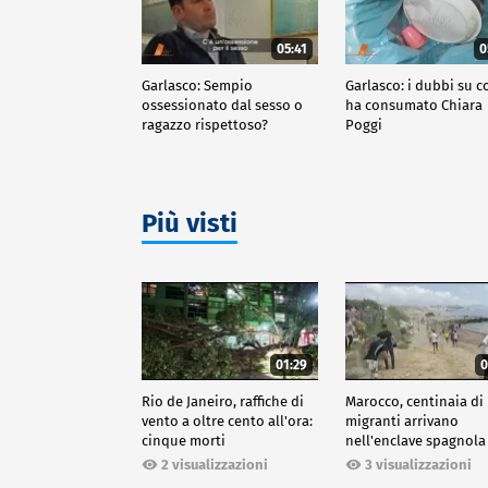
05:41
0
Garlasco: Sempio
Garlasco: i dubbi su c
ossessionato dal sesso o
ha consumato Chiara
ragazzo rispettoso?
Poggi
Più visti
01:29
0
Rio de Janeiro, raffiche di
Marocco, centinaia di
vento a oltre cento all'ora:
migranti arrivano
cinque morti
nell'enclave spagnola
Ceuta
2 visualizzazioni
3 visualizzazioni