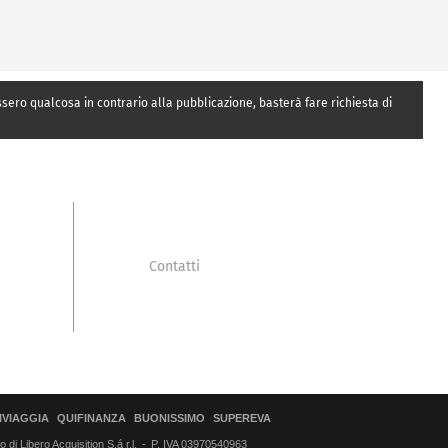
essero qualcosa in contrario alla pubblicazione, basterà fare richiesta di
Contatti
IVIAGGIA
QUIFINANZA
BUONISSIMO
SUPEREVA
di Libero Acquisition S.á r.l.
P. IVA 03970540963