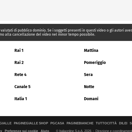
 valutati di pubblico dominio. Se i soggetti presenti in questi video o gli autori av
mo alla cancellazione del video nel minor tempo possibile.
Rai 1
Mattina
Rai 2
Pomeriggio
Rete 4
Sera
Canale 5
Notte
Italia 1
Domani
GIALLE
PAGINEGIALLE SHOP
PGCASA
PAGINEBIANCHE
TUTTOCITTÀ
DILEI
S
© Italiaonline S.p.A. 2026
Direzione e coordinamento 
cy
Preferenze sui cookie
Aiuto