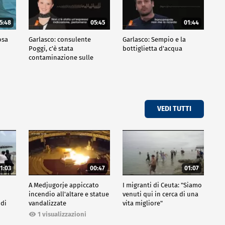
5:48
05:45
01:44
osa
Garlasco: consulente
Garlasco: Sempio e la
Poggi, c'è stata
bottiglietta d'acqua
contaminazione sulle
unghie?
VEDI TUTTI
1:03
00:47
01:07
A Medjugorje appiccato
I migranti di Ceuta: "Siamo
incendio all'altare e statue
venuti qui in cerca di una
 di
vandalizzate
vita migliore"
1 visualizzazioni