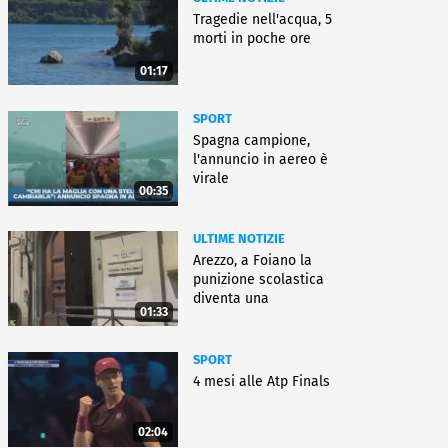
Tragedie nell'acqua, 5
morti in poche ore
01:17
SPORT
Spagna campione,
l'annuncio in aereo è
virale
00:35
ULTIME NOTIZIE
Arezzo, a Foiano la
punizione scolastica
diventa una
01:33
rieducazione
SPORT
4 mesi alle Atp Finals
02:04