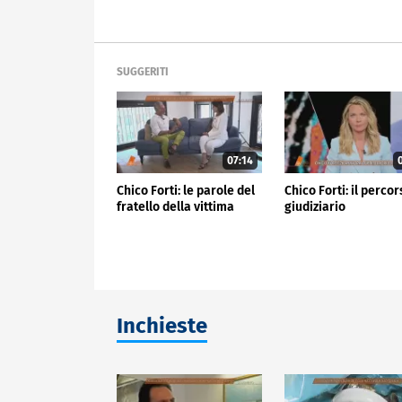
SUGGERITI
07:14
0
Chico Forti: le parole del
Chico Forti: il perco
fratello della vittima
giudiziario
Inchieste