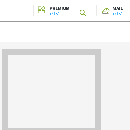
PREMIUM
MAIL
SEARCH
ENTRA
ENTRA
ENTRA