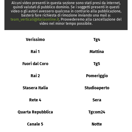
Alcuni video presenti in questa sezione sono stati presi da internet,
quindi valutati di pubblico dominio. Se i soggetti presenti in questi
video o gli autori avessero qualcosa in contrario alla pubblicazione,
basterà fare richiesta di rimozione inviando una mail a:
team_verticali@italiaonline.it
. Provvederemo alla cancellazione del
video nel minor tempo possibile.
Verissimo
Tg4
Rai 1
Mattina
Fuori dal Coro
Tg5
Rai 2
Pomeriggio
Stasera Italia
Studioaperto
Rete 4
Sera
Quarta Repubblica
Tgcom24
Canale 5
Notte