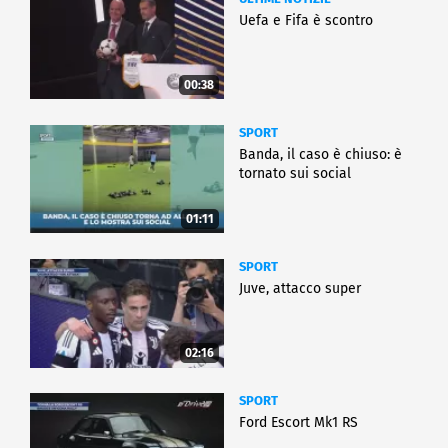
Uefa e Fifa è scontro
00:38
SPORT
Banda, il caso è chiuso: è
tornato sui social
01:11
SPORT
Juve, attacco super
02:16
SPORT
Ford Escort Mk1 RS