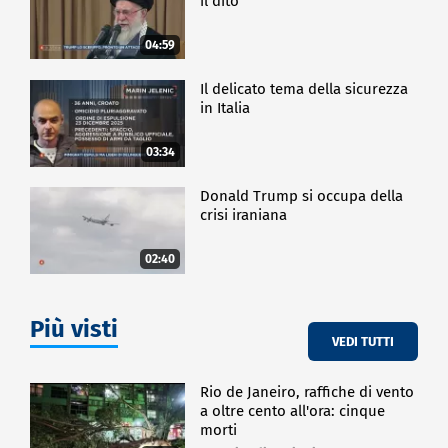
il dito
04:59
Il delicato tema della sicurezza
in Italia
03:34
Donald Trump si occupa della
crisi iraniana
02:40
Più visti
VEDI TUTTI
Rio de Janeiro, raffiche di vento
a oltre cento all'ora: cinque
morti