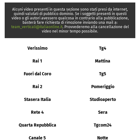
Alcuni video presenti in questa sezione sono stati presi da internet,
quindi valutati di pubblico dominio. Se i soggetti presenti in questi
video o gli autori avessero qualcosa in contrario alla pubblicazione,
basterà fare richiesta di rimozione inviando una mail a:
team_verticali@italiaonline.it
. Provvederemo alla cancellazione del
video nel minor tempo possibile.
Verissimo
Tg4
Rai 1
Mattina
Fuori dal Coro
Tg5
Rai 2
Pomeriggio
Stasera Italia
Studioaperto
Rete 4
Sera
Quarta Repubblica
Tgcom24
Canale 5
Notte