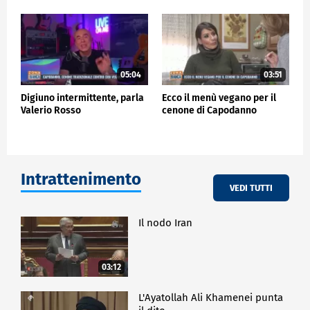
05:04
03:51
Digiuno intermittente, parla
Ecco il menù vegano per il
Valerio Rosso
cenone di Capodanno
Intrattenimento
VEDI TUTTI
Il nodo Iran
03:12
L'Ayatollah Ali Khamenei punta