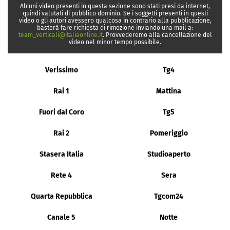
Alcuni video presenti in questa sezione sono stati presi da internet,
quindi valutati di pubblico dominio. Se i soggetti presenti in questi
video o gli autori avessero qualcosa in contrario alla pubblicazione,
basterà fare richiesta di rimozione inviando una mail a:
team_verticali@italiaonline.it
. Provvederemo alla cancellazione del
video nel minor tempo possibile.
Verissimo
Tg4
Rai 1
Mattina
Fuori dal Coro
Tg5
Rai 2
Pomeriggio
Stasera Italia
Studioaperto
Rete 4
Sera
Quarta Repubblica
Tgcom24
Canale 5
Notte