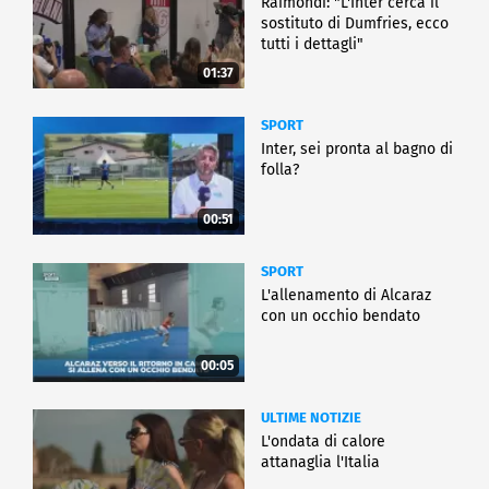
Raimondi: "L'Inter cerca il
sostituto di Dumfries, ecco
tutti i dettagli"
01:37
SPORT
Inter, sei pronta al bagno di
folla?
00:51
SPORT
L'allenamento di Alcaraz
con un occhio bendato
00:05
ULTIME NOTIZIE
L'ondata di calore
attanaglia l'Italia