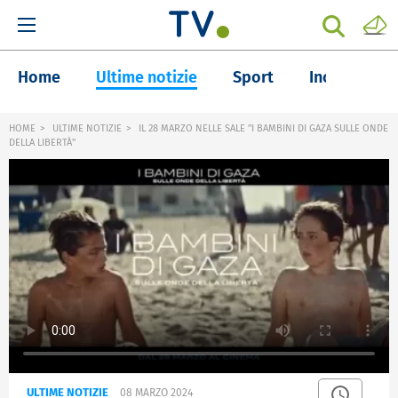
Home
Ultime notizie
Sport
Inchieste
HOME
ULTIME NOTIZIE
IL 28 MARZO NELLE SALE "I BAMBINI DI GAZA SULLE ONDE
DELLA LIBERTÀ"
ULTIME NOTIZIE
08 MARZO 2024