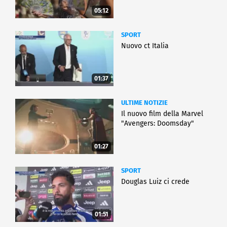
05:12
SPORT
Nuovo ct Italia
01:37
ULTIME NOTIZIE
Il nuovo film della Marvel
"Avengers: Doomsday"
01:27
SPORT
Douglas Luiz ci crede
01:51