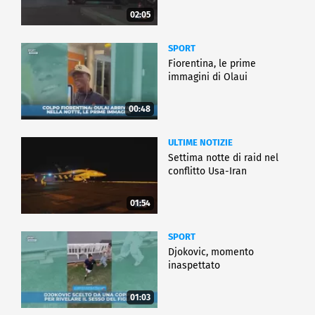
02:05
SPORT
Fiorentina, le prime
immagini di Olaui
00:48
ULTIME NOTIZIE
Settima notte di raid nel
conflitto Usa-Iran
01:54
SPORT
Djokovic, momento
inaspettato
01:03