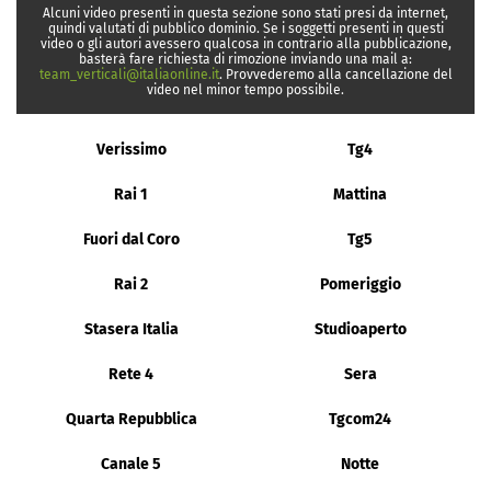
Alcuni video presenti in questa sezione sono stati presi da internet,
quindi valutati di pubblico dominio. Se i soggetti presenti in questi
video o gli autori avessero qualcosa in contrario alla pubblicazione,
basterà fare richiesta di rimozione inviando una mail a:
team_verticali@italiaonline.it
. Provvederemo alla cancellazione del
video nel minor tempo possibile.
Verissimo
Tg4
Rai 1
Mattina
Fuori dal Coro
Tg5
Rai 2
Pomeriggio
Stasera Italia
Studioaperto
Rete 4
Sera
Quarta Repubblica
Tgcom24
Canale 5
Notte