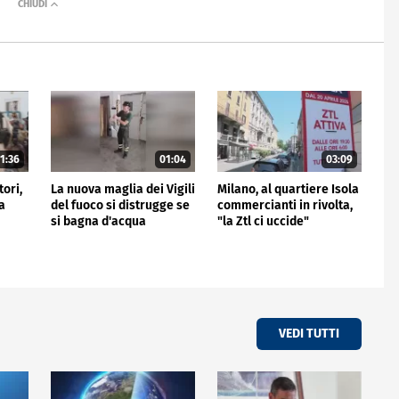
1:36
01:04
03:09
tori,
La nuova maglia dei Vigili
Milano, al quartiere Isola
a
del fuoco si distrugge se
commercianti in rivolta,
si bagna d'acqua
"la Ztl ci uccide"
VEDI TUTTI