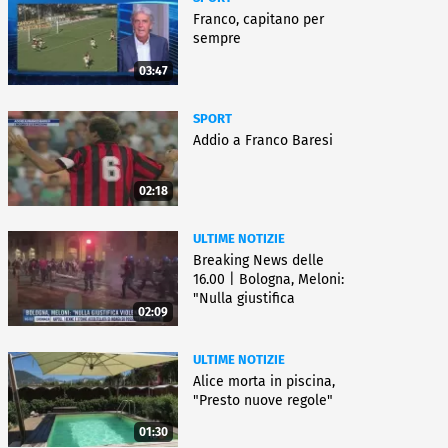
Franco, capitano per
sempre
03:47
SPORT
Addio a Franco Baresi
02:18
ULTIME NOTIZIE
Breaking News delle
16.00 | Bologna, Meloni:
"Nulla giustifica
02:09
violenza"
ULTIME NOTIZIE
Alice morta in piscina,
"Presto nuove regole"
01:30