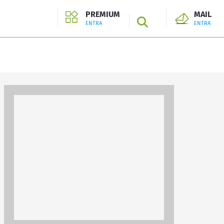
PREMIUM
MAIL
SEARCH
ENTRA
ENTRA
ENTRA