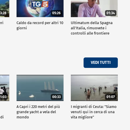
3:28
05:26
01:34
eri
Caldo da record per altri 10
Ultimatum della Spagna
giorni
all'Italia, rimuovete i
controlli alle frontiere
VEDI TUTTI
1:03
00:33
01:07
A Capri i 220 metri del più
I migranti di Ceuta: "Siamo
grande yacht a vela del
venuti qui in cerca di una
 di
mondo
vita migliore"