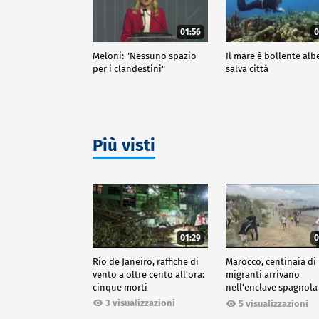
01:56
0
Meloni: "Nessuno spazio
Il mare è bollente alb
per i clandestini"
salva città
Più visti
01:29
0
Rio de Janeiro, raffiche di
Marocco, centinaia di
vento a oltre cento all'ora:
migranti arrivano
cinque morti
nell'enclave spagnola
Ceuta
3 visualizzazioni
5 visualizzazioni