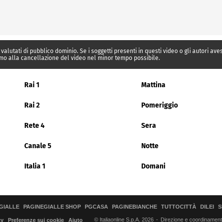
 valutati di pubblico dominio. Se i soggetti presenti in questi video o gli autori av
mo alla cancellazione del video nel minor tempo possibile.
Rai 1
Mattina
Rai 2
Pomeriggio
Rete 4
Sera
Canale 5
Notte
Italia 1
Domani
GIALLE
PAGINEGIALLE SHOP
PGCASA
PAGINEBIANCHE
TUTTOCITTÀ
DILEI
S
© Italiaonline S.p.A. 2026
Direzione e coordinamento 
cy
Preferenze sui cookie
Aiuto