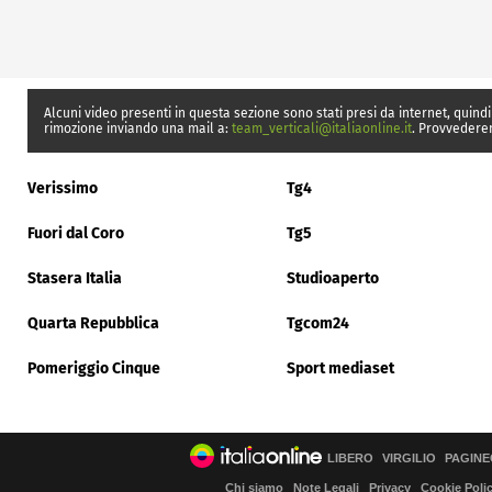
Alcuni video presenti in questa sezione sono stati presi da internet, quindi
rimozione inviando una mail a:
team_verticali@italiaonline.it
. Provvedere
Verissimo
Tg4
Fuori dal Coro
Tg5
Stasera Italia
Studioaperto
Quarta Repubblica
Tgcom24
Pomeriggio Cinque
Sport mediaset
LIBERO
VIRGILIO
PAGINE
Chi siamo
Note Legali
Privacy
Cookie Poli