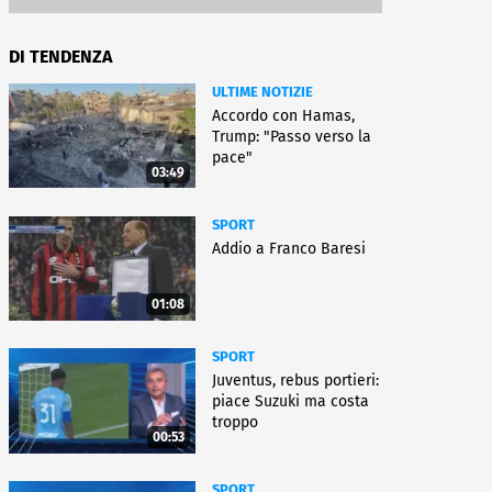
DI TENDENZA
ULTIME NOTIZIE
Accordo con Hamas,
Trump: "Passo verso la
pace"
03:49
SPORT
Addio a Franco Baresi
01:08
SPORT
Juventus, rebus portieri:
piace Suzuki ma costa
troppo
00:53
SPORT