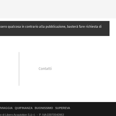
essero qualcosa in contrario alla pubblicazione, basterà fare richiesta di
Contatti
IVIAGGIA
QUIFINANZA
BUONISSIMO
SUPEREVA
di Libero Acquisition S.á r.l.
P. IVA 03970540963