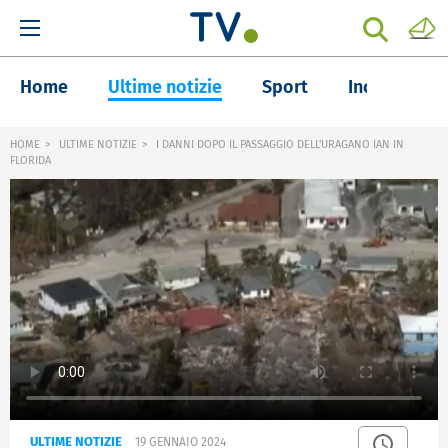
Home
Ultime notizie
Sport
Inchieste
HOME
ULTIME NOTIZIE
I DANNI DOPO IL PASSAGGIO DELL'URAGANO IAN IN
FLORIDA
ULTIME NOTIZIE
19 GENNAIO 2024