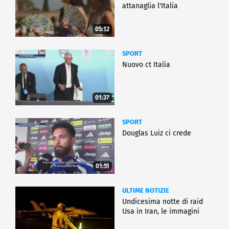
attanaglia l'Italia
05:12
SPORT
Nuovo ct Italia
01:37
SPORT
Douglas Luiz ci crede
01:51
ULTIME NOTIZIE
Undicesima notte di raid
Usa in Iran, le immagini