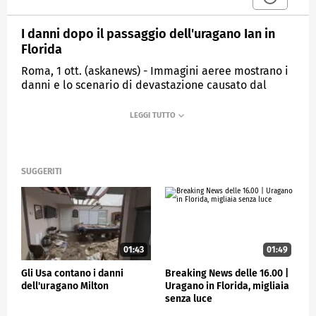
I danni dopo il passaggio dell'uragano Ian in
Florida
Roma, 1 ott. (askanews) - Immagini aeree mostrano i
danni e lo scenario di devastazione causato dal
passaggio dell'uragano Ian a Fort Myers Beach e
Sanibel, in Florida.
Ian ha portato venti forti e piogge abbondanti, le
autorità dello Stato hanno confermato un nuovo
bilancio di 23 vittime, la maggior parte per
SUGGERITI
annegamento e nella stragrande maggioranza
anziani. Il canale televisivo della CNN ha parlato
nella notte di 45 morti. Dopo aver causato
inondazioni nella Carolina del Sud ha iniziato a
indebolirsi spostandosi nel Sud-Est degli Stati Uniti.
01:43
01:49
L'occhio dell'uragano ha attraversato la terraferma a
Georgetown, tra Myrtle Beach e la storica città di
Gli Usa contano i danni
Breaking News delle 16.00 |
Charleston, dopo essersi rafforzato nell'Atlantico. Il
dell'uragano Milton
Uragano in Florida, migliaia
National Hurricane Center (NHC) di Miami ha
senza luce
avvertito del pericolo di un'ondata di tempesta