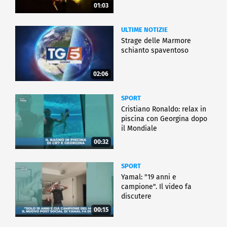
01:03
ULTIME NOTIZIE
Strage delle Marmore
schianto spaventoso
02:06
SPORT
Cristiano Ronaldo: relax in
piscina con Georgina dopo
il Mondiale
00:32
SPORT
Yamal: "19 anni e
campione". Il video fa
discutere
00:15