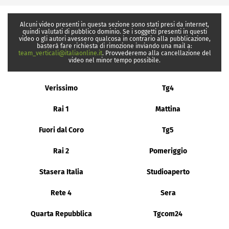
Alcuni video presenti in questa sezione sono stati presi da internet,
quindi valutati di pubblico dominio. Se i soggetti presenti in questi
video o gli autori avessero qualcosa in contrario alla pubblicazione,
basterà fare richiesta di rimozione inviando una mail a:
team_verticali@italiaonline.it
. Provvederemo alla cancellazione del
video nel minor tempo possibile.
Verissimo
Tg4
Rai 1
Mattina
Fuori dal Coro
Tg5
Rai 2
Pomeriggio
Stasera Italia
Studioaperto
Rete 4
Sera
Quarta Repubblica
Tgcom24