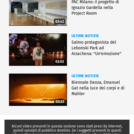
PAC Milano: il progetto di
Ignazio Gardella nella
Project Room
02:42
ULTIME NOTIZIE
Salmo protagonista del
Lebonski Park ad
Arzachena: "Un'emozione"
02:02
ULTIME NOTIZIE
Biennale Danza, Emanuel
Gat nella luce dei corpi e di
Mahler
03:23
Alcuni video presenti in questa sezione sono stati presi da internet,
quindi valutati di pubblico dominio. Se i soggetti presenti in questi