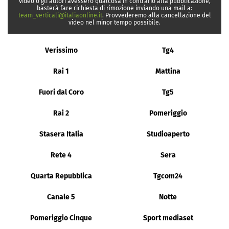
video o gli autori avessero qualcosa in contrario alla pubblicazione,
basterà fare richiesta di rimozione inviando una mail a:
team_verticali@italiaonline.it
. Provvederemo alla cancellazione del
video nel minor tempo possibile.
Verissimo
Tg4
Rai 1
Mattina
Fuori dal Coro
Tg5
Rai 2
Pomeriggio
Stasera Italia
Studioaperto
Rete 4
Sera
Quarta Repubblica
Tgcom24
Canale 5
Notte
Pomeriggio Cinque
Sport mediaset