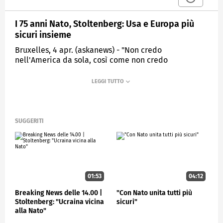
I 75 anni Nato, Stoltenberg: Usa e Europa più
sicuri insieme
Bruxelles, 4 apr. (askanews) - "Non credo
nell'America da sola, così come non credo
nell'Europa da sola. Credo nell'America e
nell'Europa insieme nella Nato. Perché insieme
siamo più forti e più sicuri". Così il segretario
generale della Nato Stoltenberg da Bruxelles
durante le celebrazioni per i 75 anni della
"Organizzazione del Trattato dell'Atlantico del Nord".
SUGGERITI
ESTERI
01:53
04:12
Breaking News delle 14.00 |
"Con Nato unita tutti più
Stoltenberg: "Ucraina vicina
sicuri"
alla Nato"