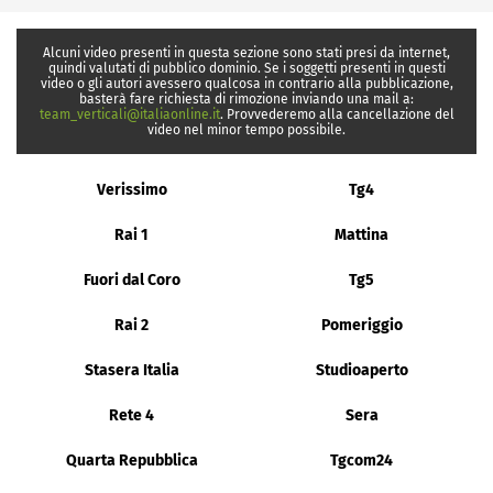
Alcuni video presenti in questa sezione sono stati presi da internet,
quindi valutati di pubblico dominio. Se i soggetti presenti in questi
video o gli autori avessero qualcosa in contrario alla pubblicazione,
basterà fare richiesta di rimozione inviando una mail a:
team_verticali@italiaonline.it
. Provvederemo alla cancellazione del
video nel minor tempo possibile.
Verissimo
Tg4
Rai 1
Mattina
Fuori dal Coro
Tg5
Rai 2
Pomeriggio
Stasera Italia
Studioaperto
Rete 4
Sera
Quarta Repubblica
Tgcom24