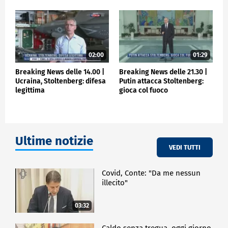
02:00
01:29
Breaking News delle 14.00 |
Breaking News delle 21.30 |
Ucraina, Stoltenberg: difesa
Putin attacca Stoltenberg:
legittima
gioca col fuoco
Ultime notizie
VEDI TUTTI
Covid, Conte: "Da me nessun
illecito"
03:32
Caldo senza tregua, oggi giorno