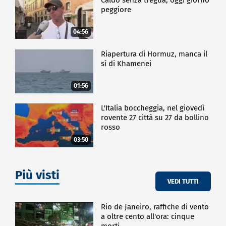
peggiore
04:56
Riapertura di Hormuz, manca il
sì di Khamenei
01:56
L'Italia boccheggia, nel giovedì
rovente 27 città su 27 da bollino
rosso
03:50
Più visti
VEDI TUTTI
Rio de Janeiro, raffiche di vento
a oltre cento all'ora: cinque