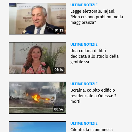
ULTIME NOTIZIE
Legge elettorale, Tajani:
"Non ci sono problemi nella
maggioranza"
01:11
ULTIME NOTIZIE
Una collana di libri
dedicata allo studio della
gentilezza
01:14
ULTIME NOTIZIE
Ucraina, colpito edificio
residenziale a Odessa: 2
morti
00:54
ULTIME NOTIZIE
Cilento, la scommessa