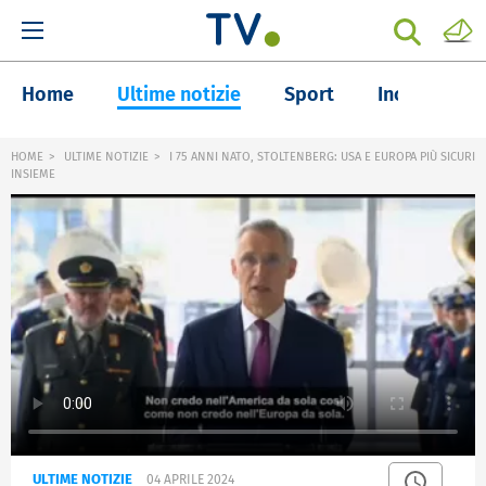
Home
Ultime notizie
Sport
Inchieste
HOME
ULTIME NOTIZIE
I 75 ANNI NATO, STOLTENBERG: USA E EUROPA PIÙ SICURI
INSIEME
ULTIME NOTIZIE
04 APRILE 2024