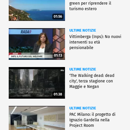
green per riprendere il
turismo estero
01:56
ULTIME NOTIZIE
Vittimberga (Inps): No nuovi
interventi su età
pensionabile
01:13
ULTIME NOTIZIE
'The Walking dead: dead
city', terza stagione con
Maggie e Negan
01:38
ULTIME NOTIZIE
PAC Milano: il progetto di
Ignazio Gardella nella
Project Room