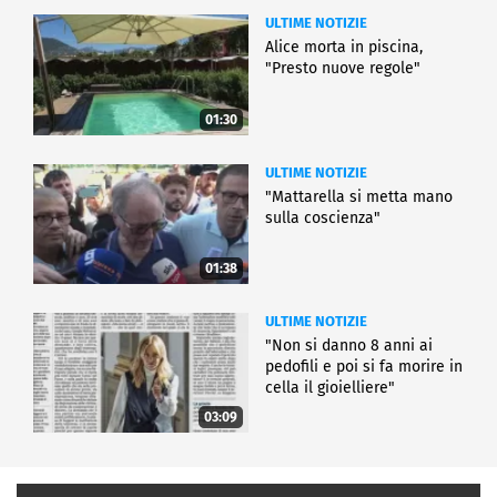
ULTIME NOTIZIE
Alice morta in piscina,
"Presto nuove regole"
01:30
ULTIME NOTIZIE
"Mattarella si metta mano
sulla coscienza"
01:38
ULTIME NOTIZIE
"Non si danno 8 anni ai
pedofili e poi si fa morire in
cella il gioielliere"
03:09