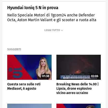
Hyundai Ioniq 5 N in prova
Nello Speciale Motori di Tgcom24 anche Defender
Octa, Aston Martin Valiant e gli scooter a ruota alta
Piaggio: Beverly, Medley e Liberty
MEDIASET
TGCOM24
SUGGERITI
01:38
02:06
Questa sera sulle reti
Breaking News delle 14.00 |
Mediaset, 6 agosto
Lipsia, drone esplosivo
vicino aereo ucraino