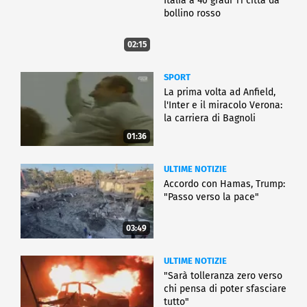
Italia a 40 gradi 11 città da
bollino rosso
02:15
SPORT
La prima volta ad Anfield,
l'Inter e il miracolo Verona:
la carriera di Bagnoli
01:36
ULTIME NOTIZIE
Accordo con Hamas, Trump:
"Passo verso la pace"
03:49
ULTIME NOTIZIE
"Sarà tolleranza zero verso
chi pensa di poter sfasciare
tutto"