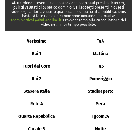
Alcuni video presenti in questa sezione sono stati presi da internet,
quindi valutati di pubblico dominio. Se i soggetti presenti in questi
video o gli autori avessero qualcosa in contrario alla pubblicazione,
basterà fare richiesta di rimozione inviando una mail a:
team_verticali@italiaonline.it
. Provvederemo alla cancellazione del
video nel minor tempo possibile.
Verissimo
Tg4
Rai 1
Mattina
Fuori dal Coro
Tg5
Rai 2
Pomeriggio
Stasera Italia
Studioaperto
Rete 4
Sera
Quarta Repubblica
Tgcom24
Canale 5
Notte