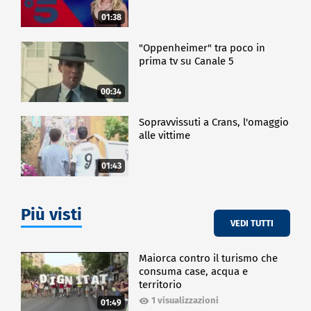
01:38
"Oppenheimer" tra poco in
prima tv su Canale 5
00:34
Sopravvissuti a Crans, l'omaggio
alle vittime
01:43
Più visti
VEDI TUTTI
Maiorca contro il turismo che
consuma case, acqua e
territorio
1 visualizzazioni
01:49