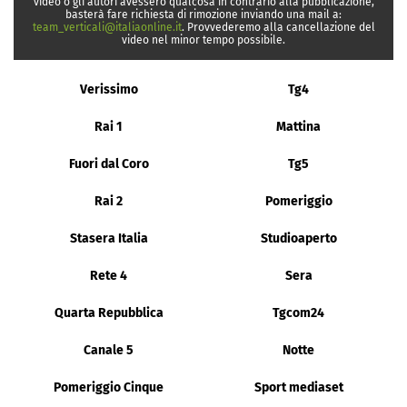
video o gli autori avessero qualcosa in contrario alla pubblicazione,
basterà fare richiesta di rimozione inviando una mail a:
team_verticali@italiaonline.it
. Provvederemo alla cancellazione del
video nel minor tempo possibile.
Verissimo
Tg4
Rai 1
Mattina
Fuori dal Coro
Tg5
Rai 2
Pomeriggio
Stasera Italia
Studioaperto
Rete 4
Sera
Quarta Repubblica
Tgcom24
Canale 5
Notte
Pomeriggio Cinque
Sport mediaset