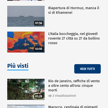
Riapertura di Hormuz, manca il
sì di Khamenei
01:56
L'Italia boccheggia, nel giovedì
rovente 27 città su 27 da bollino
rosso
03:50
Più visti
VEDI TUTTI
Rio de Janeiro, raffiche di vento
a oltre cento all'ora: cinque
morti
2 visualizzazioni
01:29
Marocco, centinaia di migranti