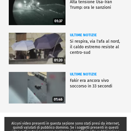
Alta tensione Usa-Iran
Trump: ora le sanzioni
01:37
ULTIME NOTIZIE
Si respira, via l'afa al nord,
il caldo estremo resiste al
centro-sud
01:20
ULTIME NOTIZIE
Fakir era ancora vivo
soccorso in 33 secondi
01:46
Alcuni video presenti in questa sezione sono stati presi da internet,
quindi valutati di pubblico dominio. Se i soggetti presenti in questi