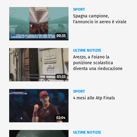
SPORT
Spagna campione,
l'annuncio in aereo è virale
00:35
ULTIME NOTIZIE
Arezzo, a Foiano la
punizione scolastica
diventa una rieducazione
01:33
SPORT
4 mesi alle Atp Finals
02:04
ULTIME NOTIZIE