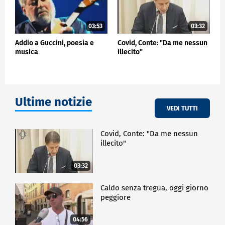
03:53
03:32
Addio a Guccini, poesia e
Covid, Conte: "Da me nessun
musica
illecito"
Ultime notizie
VEDI TUTTI
Covid, Conte: "Da me nessun
illecito"
03:32
Caldo senza tregua, oggi giorno
peggiore
04:56