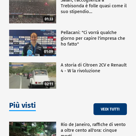
Trebisonda è folle quasi come il
suo stipendio…
01:33
Pellacani: "Ci vorrà qualche
giorno per capire l'impresa che
ho fatto"
01:09
A storia di Citroen 2CV e Renault
4 - W la rivoluzione
02:11
Più visti
VEDI TUTTI
Rio de Janeiro, raffiche di vento
a oltre cento all'ora: cinque