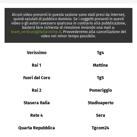
Alcuni video presenti in questa sezione sono stati presi da internet,
quindi valutati di pubblico dominio. Se i soggetti presenti in questi
video o gli autori avessero qualcosa in contrario alla pubblicazione,
basterà fare richiesta di rimozione inviando una mail a:
team_verticali@italiaonline.it
. Provvederemo alla cancellazione del
video nel minor tempo possibile.
Verissimo
Tg4
Rai 1
Mattina
Fuori dal Coro
Tg5
Rai 2
Pomeriggio
Stasera Italia
Studioaperto
Rete 4
Sera
Quarta Repubblica
Tgcom24