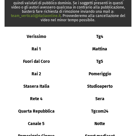
quindi valutati di pubblico dominio. Se i soggetti presenti in questi
video o gli autori avessero qualcosa in contrario alla pubblicazione,
basterà fare richiesta di rimozione inviando una mail a:
team_verticali@italiaonline.it
. Provvederemo alla cancellazione del
video nel minor tempo possibile.
Verissimo
Tg4
Rai 1
Mattina
Fuori dal Coro
Tg5
Rai 2
Pomeriggio
Stasera Italia
Studioaperto
Rete 4
Sera
Quarta Repubblica
Tgcom24
Canale 5
Notte