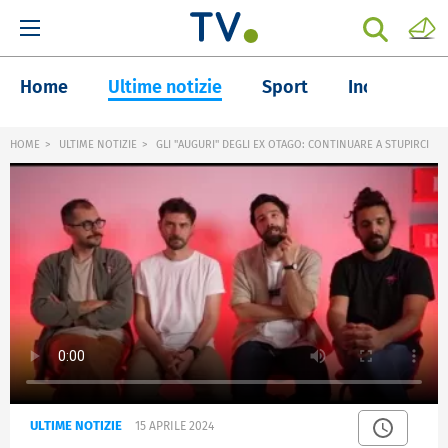
Home
Ultime notizie
Sport
Inchieste
HOME
ULTIME NOTIZIE
GLI "AUGURI" DEGLI EX OTAGO: CONTINUARE A STUPIRCI
ULTIME NOTIZIE
15 APRILE 2024