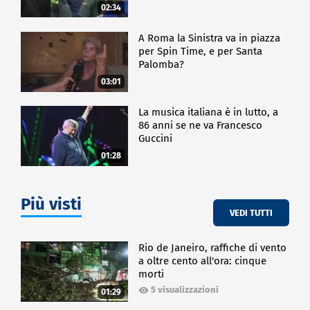
02:34
SPETTACOLO
A Roma la Sinistra va in piazza
per Spin Time, e per Santa
Palomba?
03:01
La musica italiana è in lutto, a
86 anni se ne va Francesco
Guccini
01:28
Più visti
VEDI TUTTI
Rio de Janeiro, raffiche di vento
a oltre cento all'ora: cinque
morti
5 visualizzazioni
01:29