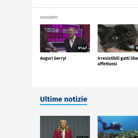
SUGGERITI
01:47
0
Auguri Gerry!
Irresistibili gatti libe
affettuosi
Ultime notizie