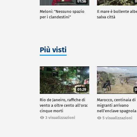
01:56
0
Meloni: "Nessuno spazio
Il mare è bollente alb
per i clandestini"
salva città
Più visti
01:29
0
Rio de Janeiro, raffiche di
Marocco, centinaia di
vento a oltre cento all'ora:
migranti arrivano
cinque morti
nell'enclave spagnola
Ceuta
3 visualizzazioni
5 visualizzazioni