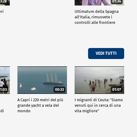
3:28
01:34
eri
Ultimatum della Spagna
all'Italia, rimuovete i
controlli alle frontiere
VEDI TUTTI
1:03
00:33
01:07
A Capri i 220 metri del più
I migranti di Ceuta: "Siamo
grande yacht a vela del
venuti qui in cerca di una
 di
mondo
vita migliore"