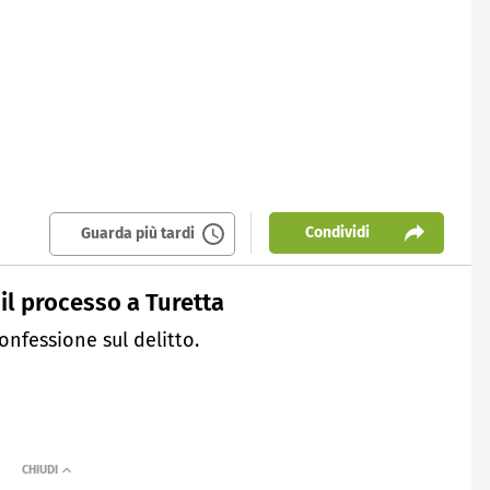
Condividi
Guarda più tardi
 il processo a Turetta
onfessione sul delitto.