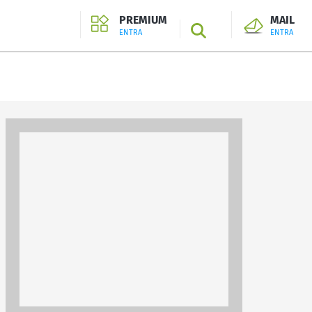
PREMIUM
MAIL
SEARCH
ENTRA
ENTRA
ENTRA