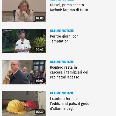
Diesel, primo sconto.
Meloni: faremo di tutto
02:03
ULTIME NOTIZIE
Per tre giorni con
Temptation
00:42
ULTIME NOTIZIE
Roggero resta in
carcere, i famigliari dei
rapinatori adesso
03:07
battono cassa
ULTIME NOTIZIE
I cantieri fermi e
l'edilizia al palo, il grido
d'allarme degli
02:30
architetti