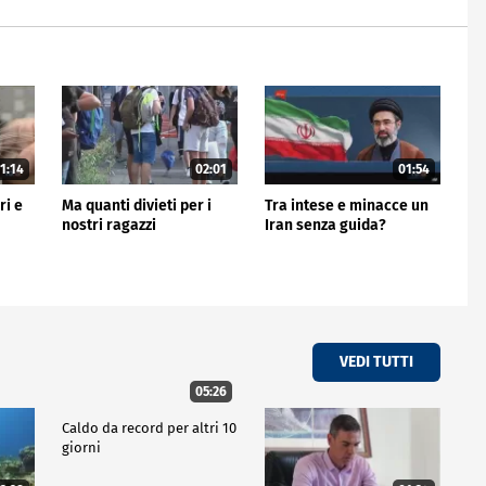
1:14
02:01
01:54
ri e
Ma quanti divieti per i
Tra intese e minacce un
nostri ragazzi
Iran senza guida?
VEDI TUTTI
05:26
Caldo da record per altri 10
giorni