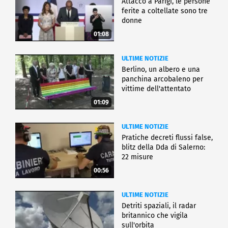
Attacco a Parigi, le persone
ferite a coltellate sono tre
donne
01:08
ULTIME NOTIZIE
Berlino, un albero e una
panchina arcobaleno per
vittime dell'attentato
01:09
ULTIME NOTIZIE
Pratiche decreti flussi false,
blitz della Dda di Salerno:
22 misure
00:56
ULTIME NOTIZIE
Detriti spaziali, il radar
britannico che vigila
sull'orbita