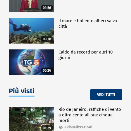
01:56
Il mare è bollente alberi salva
città
03:28
Caldo da record per altri 10
giorni
05:26
Più visti
VEDI TUTTI
Rio de Janeiro, raffiche di vento
a oltre cento all'ora: cinque
morti
3 visualizzazioni
01:29