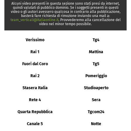
Alcuni video presenti in questa sezione sono stati presi da internet,
quindi valutati di pubblico dominio. Se i soggetti presenti in questi
video o gli autori avessero qualcosa in contrario alla pubblicazione,
basterà fare richiesta di rimozione inviando una mail a:
team_verticali@italiaonline.it
. Provvederemo alla cancellazione del
video nel minor tempo possibile.
Verissimo
Tg4
Rai 1
Mattina
Fuori dal Coro
Tg5
Rai 2
Pomeriggio
Stasera Italia
Studioaperto
Rete 4
Sera
Quarta Repubblica
Tgcom24
Canale 5
Notte