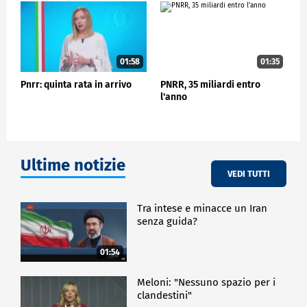
CRONACA
01:58
01:35
Pnrr: quinta rata in arrivo
PNRR, 35 miliardi entro
l'anno
Ultime notizie
VEDI TUTTI
Tra intese e minacce un Iran
senza guida?
01:54
Meloni: "Nessuno spazio per i
clandestini"