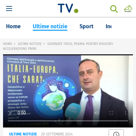
Home
Ultime notizie
Sport
Inchieste
HOME
ULTIME NOTIZIE
GIORNATE TREVI, PENNA: PORTATI RISULTATI
ACCELERAZIONE PNRR
ULTIME NOTIZIE
20 SETTEMBRE 2024