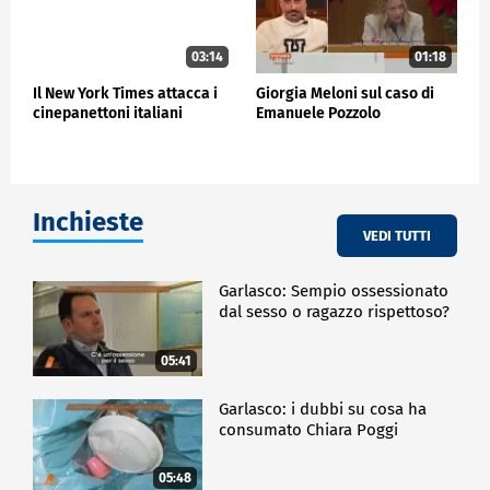
03:14
01:18
Il New York Times attacca i
Giorgia Meloni sul caso di
cinepanettoni italiani
Emanuele Pozzolo
Inchieste
VEDI TUTTI
Garlasco: Sempio ossessionato
dal sesso o ragazzo rispettoso?
05:41
Garlasco: i dubbi su cosa ha
consumato Chiara Poggi
05:48