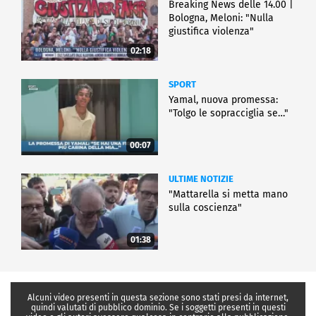
Breaking News delle 14.00 |
Bologna, Meloni: "Nulla
giustifica violenza"
02:18
SPORT
Yamal, nuova promessa:
"Tolgo le sopracciglia se…"
00:07
ULTIME NOTIZIE
"Mattarella si metta mano
sulla coscienza"
01:38
Alcuni video presenti in questa sezione sono stati presi da internet,
quindi valutati di pubblico dominio. Se i soggetti presenti in questi