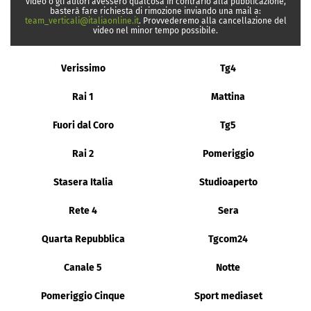
video o gli autori avessero qualcosa in contrario alla pubblicazione,
basterà fare richiesta di rimozione inviando una mail a:
team_verticali@italiaonline.it
. Provvederemo alla cancellazione del
video nel minor tempo possibile.
Verissimo
Tg4
Rai 1
Mattina
Fuori dal Coro
Tg5
Rai 2
Pomeriggio
Stasera Italia
Studioaperto
Rete 4
Sera
Quarta Repubblica
Tgcom24
Canale 5
Notte
Pomeriggio Cinque
Sport mediaset