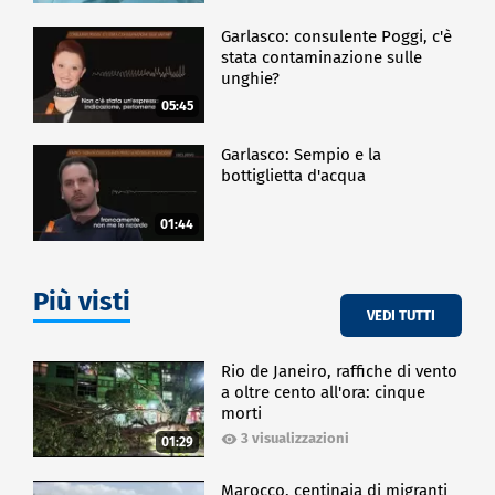
Garlasco: consulente Poggi, c'è
stata contaminazione sulle
unghie?
05:45
Garlasco: Sempio e la
bottiglietta d'acqua
01:44
Più visti
VEDI TUTTI
Rio de Janeiro, raffiche di vento
a oltre cento all'ora: cinque
morti
3 visualizzazioni
01:29
Marocco, centinaia di migranti