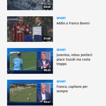
03:49
SPORT
Addio a Franco Baresi
01:08
SPORT
Juventus, rebus portieri:
piace Suzuki ma costa
troppo
00:53
SPORT
Franco, capitano per
sempre
03:47