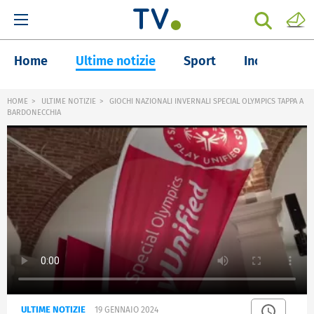
Home
Ultime notizie
Sport
Inchieste
HOME
ULTIME NOTIZIE
GIOCHI NAZIONALI INVERNALI SPECIAL OLYMPICS TAPPA A
BARDONECCHIA
ULTIME NOTIZIE
19 GENNAIO 2024