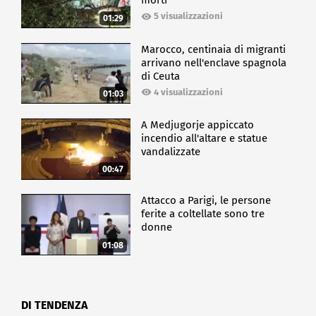
morti
5 visualizzazioni
01:29
Marocco, centinaia di migranti
arrivano nell'enclave spagnola
di Ceuta
4 visualizzazioni
01:03
A Medjugorje appiccato
incendio all'altare e statue
vandalizzate
00:47
Attacco a Parigi, le persone
ferite a coltellate sono tre
donne
01:08
DI TENDENZA