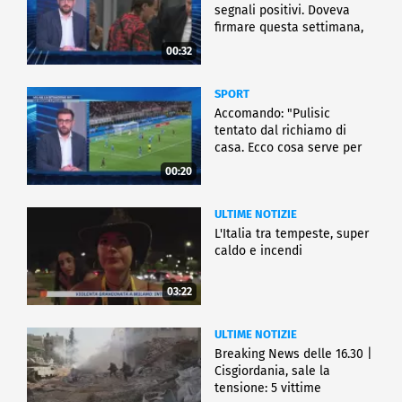
segnali positivi. Doveva
firmare questa settimana,
ma..."
00:32
SPORT
Accomando: "Pulisic
tentato dal richiamo di
casa. Ecco cosa serve per
partire"
00:20
ULTIME NOTIZIE
L'Italia tra tempeste, super
caldo e incendi
03:22
ULTIME NOTIZIE
Breaking News delle 16.30 |
Cisgiordania, sale la
tensione: 5 vittime