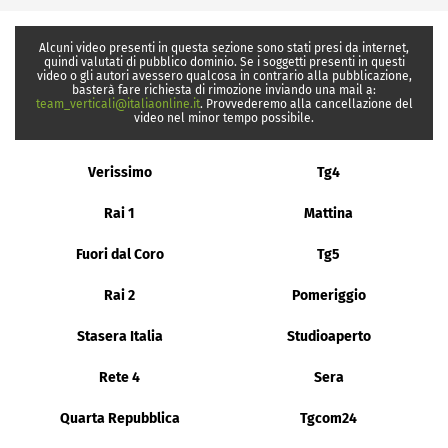
Alcuni video presenti in questa sezione sono stati presi da internet,
quindi valutati di pubblico dominio. Se i soggetti presenti in questi
video o gli autori avessero qualcosa in contrario alla pubblicazione,
basterà fare richiesta di rimozione inviando una mail a:
team_verticali@italiaonline.it
. Provvederemo alla cancellazione del
video nel minor tempo possibile.
Verissimo
Tg4
Rai 1
Mattina
Fuori dal Coro
Tg5
Rai 2
Pomeriggio
Stasera Italia
Studioaperto
Rete 4
Sera
Quarta Repubblica
Tgcom24