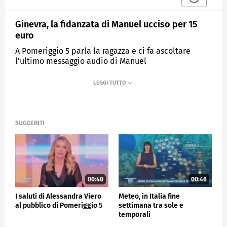
Ginevra, la fidanzata di Manuel ucciso per 15
euro
A Pomeriggio 5 parla la ragazza e ci fa ascoltare
l'ultimo messaggio audio di Manuel
MEDIASET
POMERIGGIO CINQUE
SUGGERITI
00:40
00:46
I saluti di Alessandra Viero
Meteo, in Italia fine
al pubblico di Pomeriggio 5
settimana tra sole e
temporali