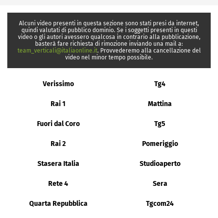
Alcuni video presenti in questa sezione sono stati presi da internet,
quindi valutati di pubblico dominio. Se i soggetti presenti in questi
video o gli autori avessero qualcosa in contrario alla pubblicazione,
basterà fare richiesta di rimozione inviando una mail a:
team_verticali@italiaonline.it
. Provvederemo alla cancellazione del
video nel minor tempo possibile.
Verissimo
Tg4
Rai 1
Mattina
Fuori dal Coro
Tg5
Rai 2
Pomeriggio
Stasera Italia
Studioaperto
Rete 4
Sera
Quarta Repubblica
Tgcom24