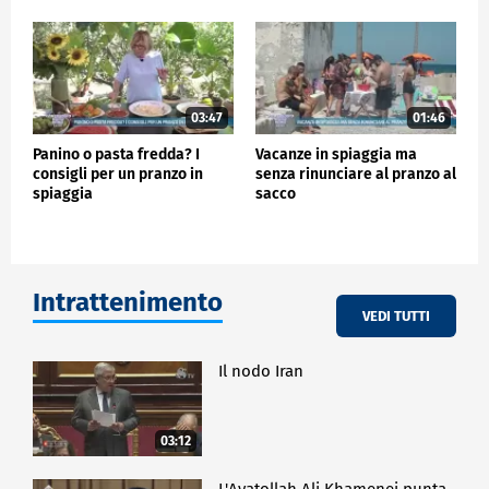
03:47
01:46
Panino o pasta fredda? I
Vacanze in spiaggia ma
consigli per un pranzo in
senza rinunciare al pranzo al
spiaggia
sacco
Intrattenimento
VEDI TUTTI
Il nodo Iran
03:12
L'Ayatollah Ali Khamenei punta