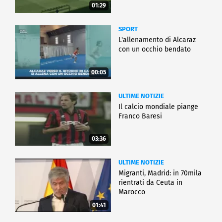
01:29
SPORT
L'allenamento di Alcaraz
con un occhio bendato
00:05
ULTIME NOTIZIE
Il calcio mondiale piange
Franco Baresi
03:36
ULTIME NOTIZIE
Migranti, Madrid: in 70mila
rientrati da Ceuta in
Marocco
01:41