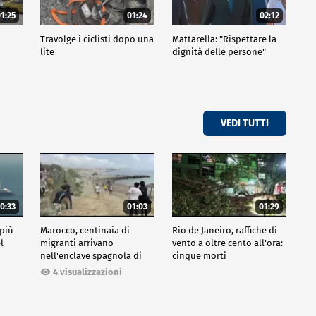
1:25
01:24
02:12
Travolge i ciclisti dopo una
Mattarella: "Rispettare la
lite
dignità delle persone"
VEDI TUTTI
0:33
01:03
01:29
 più
Marocco, centinaia di
Rio de Janeiro, raffiche di
l
migranti arrivano
vento a oltre cento all'ora:
nell'enclave spagnola di
cinque morti
Ceuta
4 visualizzazioni