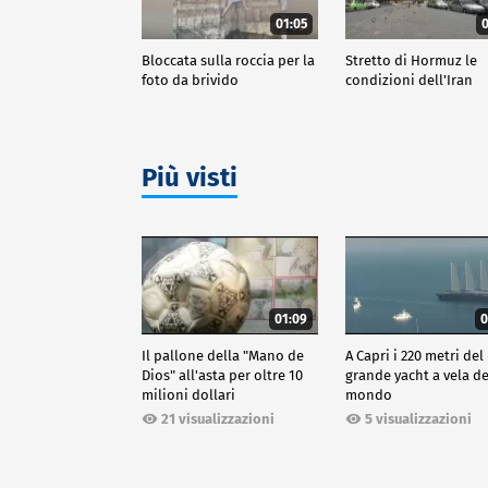
01:05
0
Bloccata sulla roccia per la
Stretto di Hormuz le
foto da brivido
condizioni dell'Iran
Più visti
01:09
0
Il pallone della "Mano de
A Capri i 220 metri del
Dios" all'asta per oltre 10
grande yacht a vela de
milioni dollari
mondo
21 visualizzazioni
5 visualizzazioni