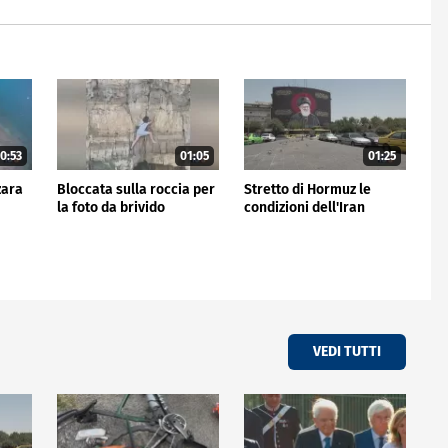
0:53
01:05
01:25
zara
Bloccata sulla roccia per
Stretto di Hormuz le
la foto da brivido
condizioni dell'Iran
VEDI TUTTI