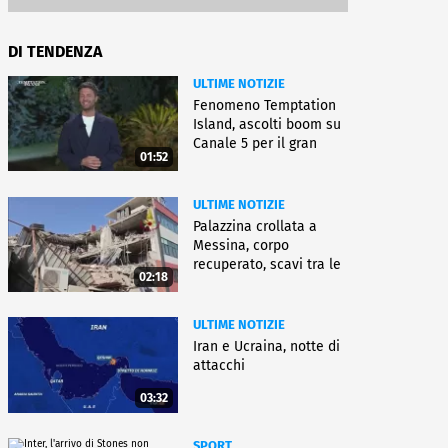
DI TENDENZA
ULTIME NOTIZIE
Fenomeno Temptation
Island, ascolti boom su
Canale 5 per il gran
01:52
finale
ULTIME NOTIZIE
Palazzina crollata a
Messina, corpo
recuperato, scavi tra le
02:18
macerie
ULTIME NOTIZIE
Iran e Ucraina, notte di
attacchi
03:32
SPORT