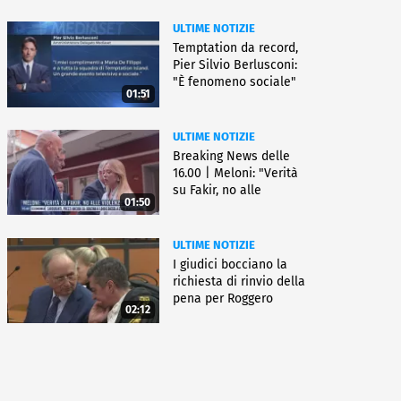
ULTIME NOTIZIE
Temptation da record,
Pier Silvio Berlusconi:
"È fenomeno sociale"
01:51
ULTIME NOTIZIE
Breaking News delle
16.00 | Meloni: "Verità
su Fakir, no alle
01:50
violenze"
ULTIME NOTIZIE
I giudici bocciano la
richiesta di rinvio della
pena per Roggero
02:12