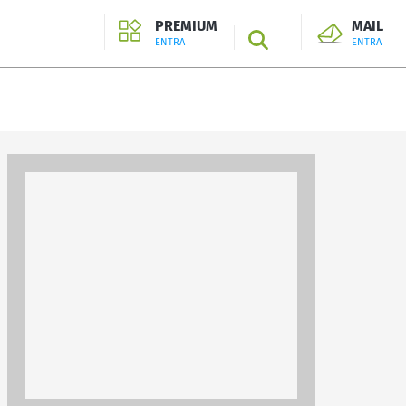
PREMIUM
MAIL
SEARCH
ENTRA
ENTRA
ENTRA