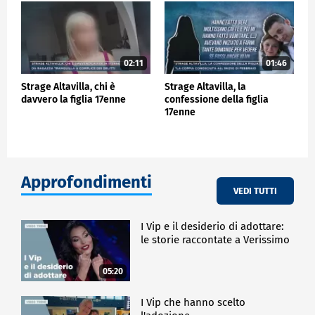
02:11
01:46
Strage Altavilla, chi è
Strage Altavilla, la
davvero la figlia 17enne
confessione della figlia
17enne
Approfondimenti
VEDI TUTTI
I Vip e il desiderio di adottare:
le storie raccontate a Verissimo
05:20
I Vip che hanno scelto