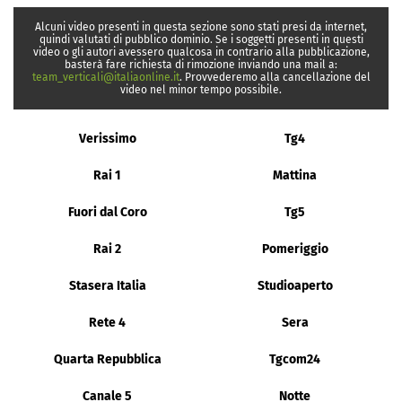
Alcuni video presenti in questa sezione sono stati presi da internet,
quindi valutati di pubblico dominio. Se i soggetti presenti in questi
video o gli autori avessero qualcosa in contrario alla pubblicazione,
basterà fare richiesta di rimozione inviando una mail a:
team_verticali@italiaonline.it
. Provvederemo alla cancellazione del
video nel minor tempo possibile.
Verissimo
Tg4
Rai 1
Mattina
Fuori dal Coro
Tg5
Rai 2
Pomeriggio
Stasera Italia
Studioaperto
Rete 4
Sera
Quarta Repubblica
Tgcom24
Canale 5
Notte