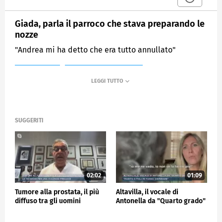
Giada, parla il parroco che stava preparando le
nozze
"Andrea mi ha detto che era tutto annullato"
MEDIASET
MATTINO CINQUE NEWS
SUGGERITI
02:02
01:09
Tumore alla prostata, il più
Altavilla, il vocale di
diffuso tra gli uomini
Antonella da "Quarto grado"